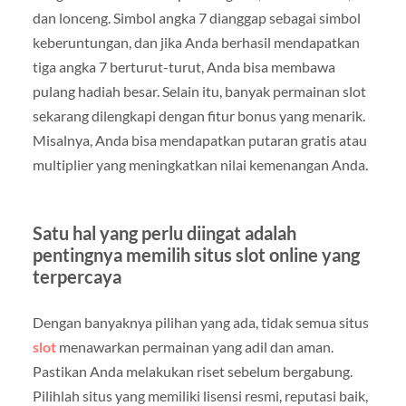
dan lonceng. Simbol angka 7 dianggap sebagai simbol
keberuntungan, dan jika Anda berhasil mendapatkan
tiga angka 7 berturut-turut, Anda bisa membawa
pulang hadiah besar. Selain itu, banyak permainan slot
sekarang dilengkapi dengan fitur bonus yang menarik.
Misalnya, Anda bisa mendapatkan putaran gratis atau
multiplier yang meningkatkan nilai kemenangan Anda.
Satu hal yang perlu diingat adalah
pentingnya memilih situs slot online yang
terpercaya
Dengan banyaknya pilihan yang ada, tidak semua situs
slot
menawarkan permainan yang adil dan aman.
Pastikan Anda melakukan riset sebelum bergabung.
Pilihlah situs yang memiliki lisensi resmi, reputasi baik,