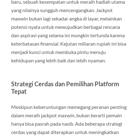
baru, sebuah kesempatan untuk meraih hadiah utama
yang nilainya sungguh mencengangkan. Jackpot
maxwin bukan lagi sekadar angka di layar, melainkan
potensi nyata untuk mewujudkan berbagai rencana
dan aspirasi yang selama ini mungkin tertunda karena
keterbatasan finansial. Kejutan miliaran rupiah ini bisa
menjadi kunci untuk membuka pintu menuju
kehidupan yang lebih baik dan lebih nyaman.
Strategi Cerdas dan Pemilihan Platform
Tepat
Meskipun keberuntungan memegang peranan penting
dalam meraih jackpot maxwin, bukan berarti pemain
hanya bisa pasrah pada nasib. Ada beberapa strategi
cerdas yang dapat diterapkan untuk meningkatkan