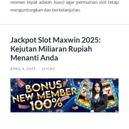
momen tepat adalah kunci agar permainan slot tetap
menguntungkan dan berkelanjutan.
Jackpot Slot Maxwin 2025:
Kejutan Miliaran Rupiah
Menanti Anda
APRIL 4, 2025
/
STICKY