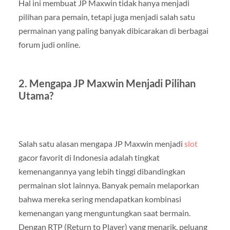
Hal ini membuat JP Maxwin tidak hanya menjadi
pilihan para pemain, tetapi juga menjadi salah satu
permainan yang paling banyak dibicarakan di berbagai
forum judi online.
2. Mengapa JP Maxwin Menjadi Pilihan
Utama?
Salah satu alasan mengapa JP Maxwin menjadi
slot
gacor favorit di Indonesia adalah tingkat
kemenangannya yang lebih tinggi dibandingkan
permainan slot lainnya. Banyak pemain melaporkan
bahwa mereka sering mendapatkan kombinasi
kemenangan yang menguntungkan saat bermain.
Dengan RTP (Return to Player) yang menarik, peluang