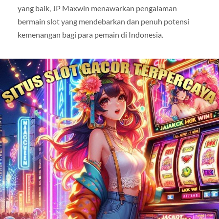
yang baik, JP Maxwin menawarkan pengalaman
bermain slot yang mendebarkan dan penuh potensi
kemenangan bagi para pemain di Indonesia.