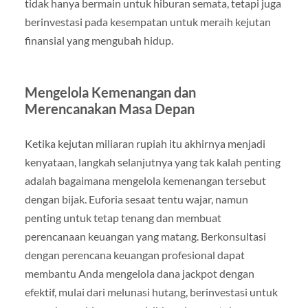
tidak hanya bermain untuk hiburan semata, tetapi juga
berinvestasi pada kesempatan untuk meraih kejutan
finansial yang mengubah hidup.
Mengelola Kemenangan dan
Merencanakan Masa Depan
Ketika kejutan miliaran rupiah itu akhirnya menjadi
kenyataan, langkah selanjutnya yang tak kalah penting
adalah bagaimana mengelola kemenangan tersebut
dengan bijak. Euforia sesaat tentu wajar, namun
penting untuk tetap tenang dan membuat
perencanaan keuangan yang matang. Berkonsultasi
dengan perencana keuangan profesional dapat
membantu Anda mengelola dana jackpot dengan
efektif, mulai dari melunasi hutang, berinvestasi untuk