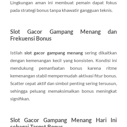
Lingkungan aman ini membuat pemain dapat fokus
pada strategi bonus tanpa khawatir gangguan teknis.
Slot Gacor Gampang Menang dan
Frekuensi Bonus
Istilah
slot gacor gampang menang
sering dikaitkan
dengan kemenangan kecil yang konsisten. Kondisi ini
mendukung pemanfaatan bonus karena ritme
kemenangan stabil mempermudah aktivasi fitur bonus.
Scatter cepat aktif dan simbol penting sering tersusun,
sehingga peluang memaksimalkan bonus meningkat
signifikan.
Slot Gacor Gampang Menang Hari Ini
sebagai Target Bonus