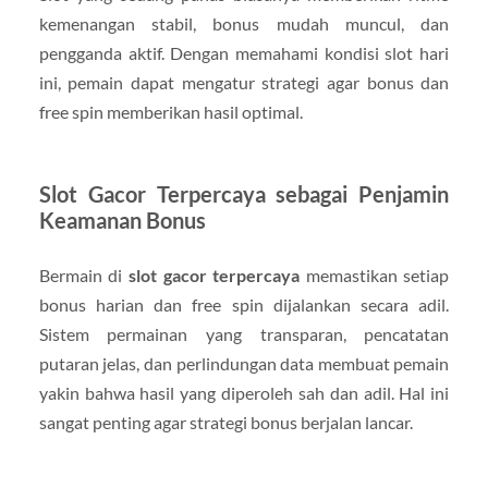
kemenangan stabil, bonus mudah muncul, dan
pengganda aktif. Dengan memahami kondisi slot hari
ini, pemain dapat mengatur strategi agar bonus dan
free spin memberikan hasil optimal.
Slot Gacor Terpercaya sebagai Penjamin
Keamanan Bonus
Bermain di
slot gacor terpercaya
memastikan setiap
bonus harian dan free spin dijalankan secara adil.
Sistem permainan yang transparan, pencatatan
putaran jelas, dan perlindungan data membuat pemain
yakin bahwa hasil yang diperoleh sah dan adil. Hal ini
sangat penting agar strategi bonus berjalan lancar.