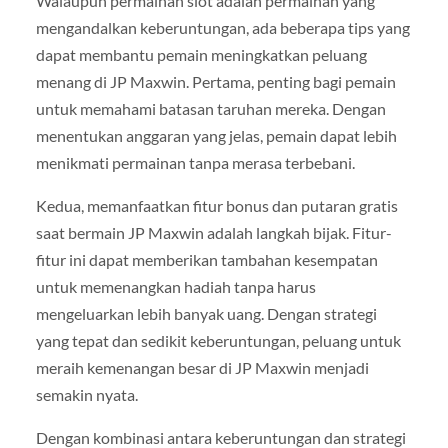
Walaupun permainan slot adalah permainan yang
mengandalkan keberuntungan, ada beberapa tips yang
dapat membantu pemain meningkatkan peluang
menang di JP Maxwin. Pertama, penting bagi pemain
untuk memahami batasan taruhan mereka. Dengan
menentukan anggaran yang jelas, pemain dapat lebih
menikmati permainan tanpa merasa terbebani.
Kedua, memanfaatkan fitur bonus dan putaran gratis
saat bermain JP Maxwin adalah langkah bijak. Fitur-
fitur ini dapat memberikan tambahan kesempatan
untuk memenangkan hadiah tanpa harus
mengeluarkan lebih banyak uang. Dengan strategi
yang tepat dan sedikit keberuntungan, peluang untuk
meraih kemenangan besar di JP Maxwin menjadi
semakin nyata.
Dengan kombinasi antara keberuntungan dan strategi