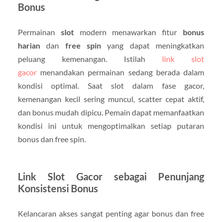
Bonus
Permainan
slot
modern menawarkan fitur
bonus
harian
dan
free spin
yang dapat meningkatkan
peluang kemenangan. Istilah
link slot
gacor
menandakan permainan sedang berada dalam
kondisi optimal. Saat slot dalam fase gacor,
kemenangan kecil sering muncul, scatter cepat aktif,
dan bonus mudah dipicu. Pemain dapat memanfaatkan
kondisi ini untuk mengoptimalkan setiap putaran
bonus dan free spin.
Link Slot Gacor sebagai Penunjang
Konsistensi Bonus
Kelancaran akses sangat penting agar bonus dan free