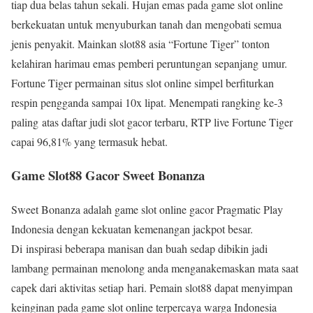
tiap dua belas tahun sekali. Hujan emas pada game slot online
berkekuatan untuk menyuburkan tanah dan mengobati semua
jenis penyakit. Mainkan slot88 asia “Fortune Tiger” tonton
kelahiran harimau emas pemberi peruntungan sepanjang umur.
Fortune Tiger permainan situs slot online simpel berfiturkan
respin pengganda sampai 10x lipat. Menempati rangking ke-3
paling atas daftar judi slot gacor terbaru, RTP live Fortune Tiger
capai 96,81% yang termasuk hebat.
Game Slot88 Gacor Sweet Bonanza
Sweet Bonanza adalah game slot online gacor Pragmatic Play
Indonesia dengan kekuatan kemenangan jackpot besar.
Di inspirasi beberapa manisan dan buah sedap dibikin jadi
lambang permainan menolong anda menganakemaskan mata saat
capek dari aktivitas setiap hari. Pemain slot88 dapat menyimpan
keinginan pada game slot online terpercaya warga Indonesia