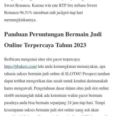
Sweet Bonanza. Karena win rate RTP live terbaru Sweet
Bonanza 96,51% membuat raih jackpot tiap hari
memungkinkannya.
Panduan Peruntungan Bermain Judi
Online Terpercaya Tahun 2023
Berbicara mengenai situs slot gacor terpercaya
https://jjbakers.com/
lalu anda kemungkinan menanyakan, apa
rahasia sukses bermain judi online di SLOT88? Prospect taruhan
dapat terlihat mengerikan dan susah untuk ketahui darimanakah
harus mengawali. Pengetahuan dasar dalam situs judi slot online
slot88 memanglah tidak ada ketentuan waktu gacor bermain
pasalnya anda bisa bermain sepanjang 24 jam tiap hari. Tetapi
kesempatan sukses bermain judi slot online uang asli akan