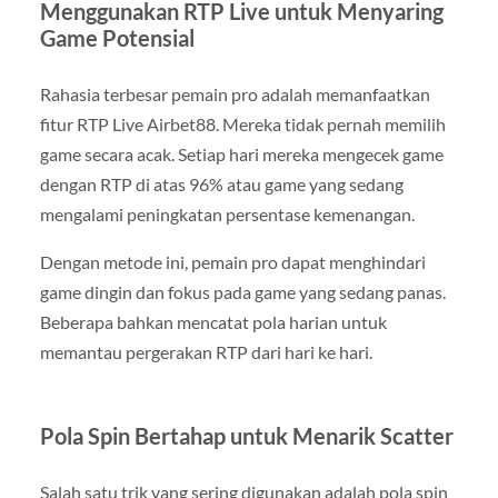
Menggunakan RTP Live untuk Menyaring
Game Potensial
Rahasia terbesar pemain pro adalah memanfaatkan
fitur RTP Live Airbet88. Mereka tidak pernah memilih
game secara acak. Setiap hari mereka mengecek game
dengan RTP di atas 96% atau game yang sedang
mengalami peningkatan persentase kemenangan.
Dengan metode ini, pemain pro dapat menghindari
game dingin dan fokus pada game yang sedang panas.
Beberapa bahkan mencatat pola harian untuk
memantau pergerakan RTP dari hari ke hari.
Pola Spin Bertahap untuk Menarik Scatter
Salah satu trik yang sering digunakan adalah pola spin