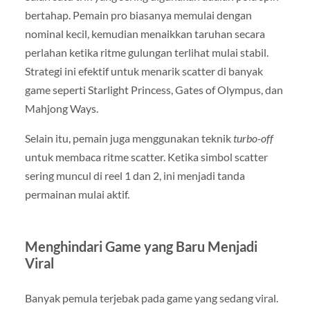
bertahap. Pemain pro biasanya memulai dengan
nominal kecil, kemudian menaikkan taruhan secara
perlahan ketika ritme gulungan terlihat mulai stabil.
Strategi ini efektif untuk menarik scatter di banyak
game seperti Starlight Princess, Gates of Olympus, dan
Mahjong Ways.
Selain itu, pemain juga menggunakan teknik
turbo-off
untuk membaca ritme scatter. Ketika simbol scatter
sering muncul di reel 1 dan 2, ini menjadi tanda
permainan mulai aktif.
Menghindari Game yang Baru Menjadi
Viral
Banyak pemula terjebak pada game yang sedang viral.