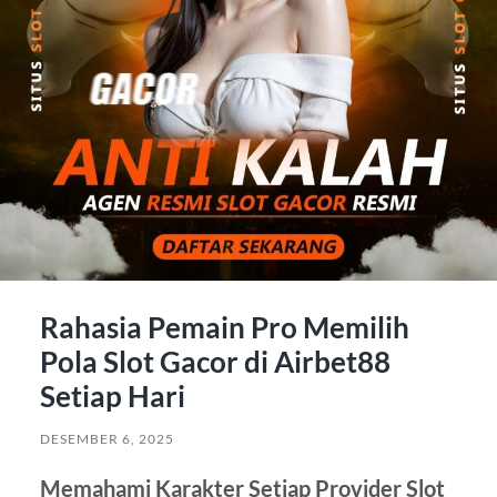
Rahasia Pemain Pro Memilih
Pola Slot Gacor di Airbet88
Setiap Hari
DESEMBER 6, 2025
Memahami Karakter Setiap Provider Slot