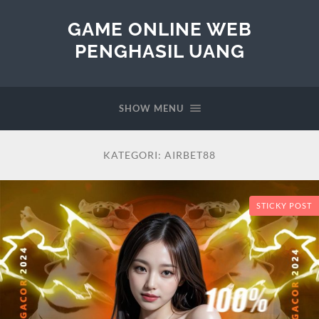
GAME ONLINE WEB
PENGHASIL UANG
SHOW MENU
KATEGORI:
AIRBET88
STICKY POST