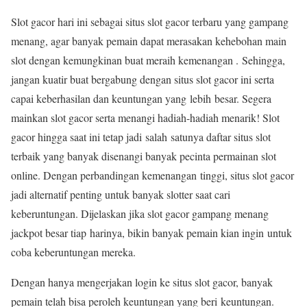
Slot gacor hari ini sebagai situs slot gacor terbaru yang gampang
menang, agar banyak pemain dapat merasakan kehebohan main
slot dengan kemungkinan buat meraih kemenangan . Sehingga,
jangan kuatir buat bergabung dengan situs slot gacor ini serta
capai keberhasilan dan keuntungan yang lebih besar. Segera
mainkan slot gacor serta menangi hadiah-hadiah menarik! Slot
gacor hingga saat ini tetap jadi salah satunya daftar situs slot
terbaik yang banyak disenangi banyak pecinta permainan slot
online. Dengan perbandingan kemenangan tinggi, situs slot gacor
jadi alternatif penting untuk banyak slotter saat cari
keberuntungan. Dijelaskan jika slot gacor gampang menang
jackpot besar tiap harinya, bikin banyak pemain kian ingin untuk
coba keberuntungan mereka.
Dengan hanya mengerjakan login ke situs slot gacor, banyak
pemain telah bisa peroleh keuntungan yang beri keuntungan.