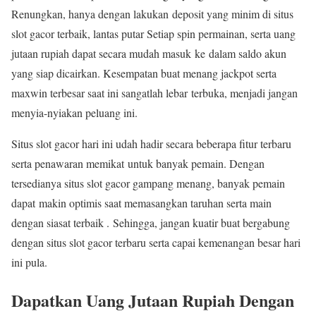
Renungkan, hanya dengan lakukan deposit yang minim di situs
slot gacor terbaik, lantas putar Setiap spin permainan, serta uang
jutaan rupiah dapat secara mudah masuk ke dalam saldo akun
yang siap dicairkan. Kesempatan buat menang jackpot serta
maxwin terbesar saat ini sangatlah lebar terbuka, menjadi jangan
menyia-nyiakan peluang ini.
Situs slot gacor hari ini udah hadir secara beberapa fitur terbaru
serta penawaran memikat untuk banyak pemain. Dengan
tersedianya situs slot gacor gampang menang, banyak pemain
dapat makin optimis saat memasangkan taruhan serta main
dengan siasat terbaik . Sehingga, jangan kuatir buat bergabung
dengan situs slot gacor terbaru serta capai kemenangan besar hari
ini pula.
Dapatkan Uang Jutaan Rupiah Dengan