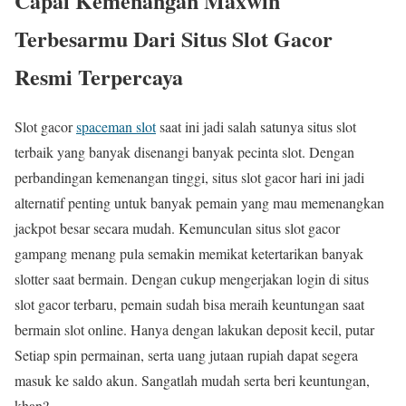
Capai Kemenangan Maxwin
Terbesarmu Dari Situs Slot Gacor
Resmi Terpercaya
Slot gacor
spaceman slot
saat ini jadi salah satunya situs slot
terbaik yang banyak disenangi banyak pecinta slot. Dengan
perbandingan kemenangan tinggi, situs slot gacor hari ini jadi
alternatif penting untuk banyak pemain yang mau memenangkan
jackpot besar secara mudah. Kemunculan situs slot gacor
gampang menang pula semakin memikat ketertarikan banyak
slotter saat bermain. Dengan cukup mengerjakan login di situs
slot gacor terbaru, pemain sudah bisa meraih keuntungan saat
bermain slot online. Hanya dengan lakukan deposit kecil, putar
Setiap spin permainan, serta uang jutaan rupiah dapat segera
masuk ke saldo akun. Sangatlah mudah serta beri keuntungan,
khan?