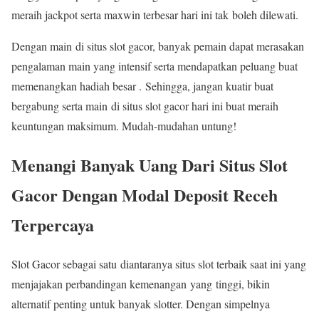
meraih jackpot serta maxwin terbesar hari ini tak boleh dilewati.
Dengan main di situs slot gacor, banyak pemain dapat merasakan
pengalaman main yang intensif serta mendapatkan peluang buat
memenangkan hadiah besar . Sehingga, jangan kuatir buat
bergabung serta main di situs slot gacor hari ini buat meraih
keuntungan maksimum. Mudah-mudahan untung!
Menangi Banyak Uang Dari Situs Slot
Gacor Dengan Modal Deposit Receh
Terpercaya
Slot Gacor sebagai satu diantaranya situs slot terbaik saat ini yang
menjajakan perbandingan kemenangan yang tinggi, bikin
alternatif penting untuk banyak slotter. Dengan simpelnya