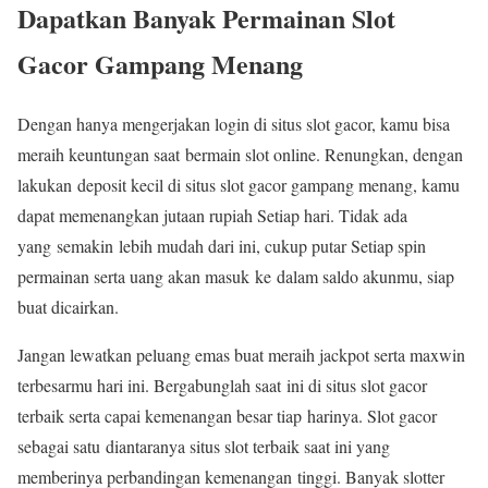
Dapatkan Banyak Permainan Slot
Gacor Gampang Menang
Dengan hanya mengerjakan login di situs slot gacor, kamu bisa
meraih keuntungan saat bermain slot online. Renungkan, dengan
lakukan deposit kecil di situs slot gacor gampang menang, kamu
dapat memenangkan jutaan rupiah Setiap hari. Tidak ada
yang semakin lebih mudah dari ini, cukup putar Setiap spin
permainan serta uang akan masuk ke dalam saldo akunmu, siap
buat dicairkan.
Jangan lewatkan peluang emas buat meraih jackpot serta maxwin
terbesarmu hari ini. Bergabunglah saat ini di situs slot gacor
terbaik serta capai kemenangan besar tiap harinya. Slot gacor
sebagai satu diantaranya situs slot terbaik saat ini yang
memberinya perbandingan kemenangan tinggi. Banyak slotter