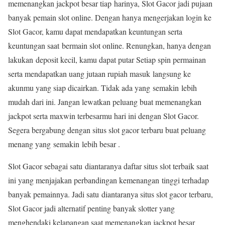
memenangkan jackpot besar tiap harinya, Slot Gacor jadi pujaan
banyak pemain slot online. Dengan hanya mengerjakan login ke
Slot Gacor, kamu dapat mendapatkan keuntungan serta
keuntungan saat bermain slot online. Renungkan, hanya dengan
lakukan deposit kecil, kamu dapat putar Setiap spin permainan
serta mendapatkan uang jutaan rupiah masuk langsung ke
akunmu yang siap dicairkan. Tidak ada yang semakin lebih
mudah dari ini. Jangan lewatkan peluang buat memenangkan
jackpot serta maxwin terbesarmu hari ini dengan Slot Gacor.
Segera bergabung dengan situs slot gacor terbaru buat peluang
menang yang semakin lebih besar .
Slot Gacor sebagai satu diantaranya daftar situs slot terbaik saat
ini yang menjajakan perbandingan kemenangan tinggi terhadap
banyak pemainnya. Jadi satu diantaranya situs slot gacor terbaru,
Slot Gacor jadi alternatif penting banyak slotter yang
menghendaki kelapangan saat memenangkan jackpot besar