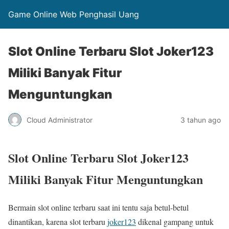
Game Online Web Penghasil Uang
Slot Online Terbaru Slot Joker123
Miliki Banyak Fitur
Menguntungkan
Cloud Administrator
3 tahun ago
Slot Online Terbaru Slot Joker123
Miliki Banyak Fitur Menguntungkan
Bermain slot online terbaru saat ini tentu saja betul-betul
dinantikan, karena slot terbaru
joker123
dikenal gampang untuk