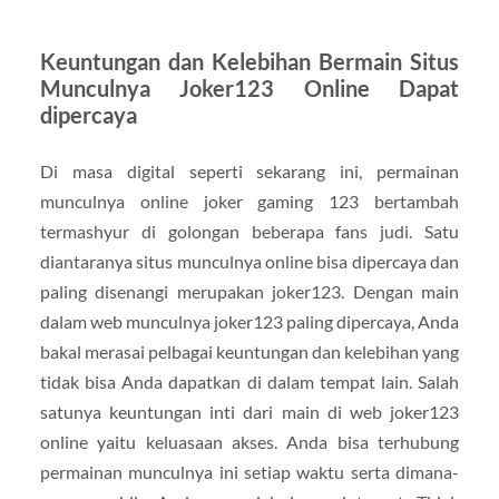
Keuntungan dan Kelebihan Bermain Situs
Munculnya Joker123 Online Dapat
dipercaya
Di masa digital seperti sekarang ini, permainan
munculnya online joker gaming 123 bertambah
termashyur di golongan beberapa fans judi. Satu
diantaranya situs munculnya online bisa dipercaya dan
paling disenangi merupakan joker123. Dengan main
dalam web munculnya joker123 paling dipercaya, Anda
bakal merasai pelbagai keuntungan dan kelebihan yang
tidak bisa Anda dapatkan di dalam tempat lain. Salah
satunya keuntungan inti dari main di web joker123
online yaitu keluasaan akses. Anda bisa terhubung
permainan munculnya ini setiap waktu serta dimana-