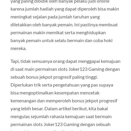
yang paling dibidik oleh banyak pelaku judi online
karena jumlah hadiah yang dapat diperoleh bisa makin
meningkat sejalan pada jumlah taruhan yang
diletakkan oleh banyak pemain. Ini pastinya membuat
permainan makin memikat serta menghidupkan
banyak pemain untuk selalu bermain dan coba hoki
mereka.
Tapi, tidak semuanya orang dapat menggapai kemajuan
di saat main permainan slots Joker123 Gaming dengan
sebuah bonus jekpot progresif paling tinggi.
Diperlukan trik serta pengetahuan yang pas supaya
bisa mengoptimalkan kesempatan mencetak
kemenangan dan memperoleh bonus jekpot progresif
yang lebih besar. Dalam artikel berikut, kita bakal
mengulas sejumlah rahasia kemajuan saat bermain
permainan slots Joker123 Gaming dengan sebuah