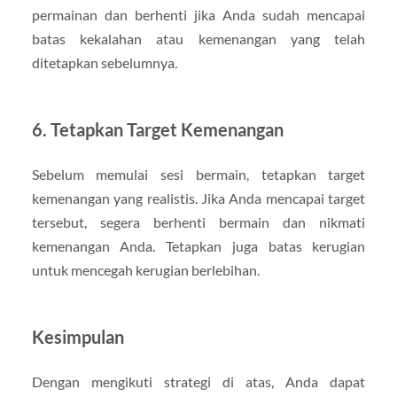
permainan dan berhenti jika Anda sudah mencapai
batas kekalahan atau kemenangan yang telah
ditetapkan sebelumnya.
6. Tetapkan Target Kemenangan
Sebelum memulai sesi bermain, tetapkan target
kemenangan yang realistis. Jika Anda mencapai target
tersebut, segera berhenti bermain dan nikmati
kemenangan Anda. Tetapkan juga batas kerugian
untuk mencegah kerugian berlebihan.
Kesimpulan
Dengan mengikuti strategi di atas, Anda dapat