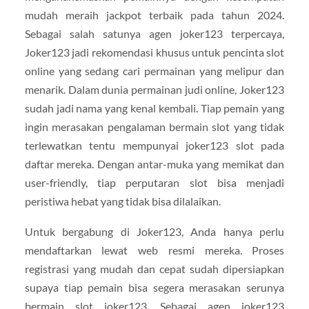
mudah meraih jackpot terbaik pada tahun 2024.
Sebagai salah satunya agen joker123 terpercaya,
Joker123 jadi rekomendasi khusus untuk pencinta slot
online yang sedang cari permainan yang melipur dan
menarik. Dalam dunia permainan judi online, Joker123
sudah jadi nama yang kenal kembali. Tiap pemain yang
ingin merasakan pengalaman bermain slot yang tidak
terlewatkan tentu mempunyai joker123 slot pada
daftar mereka. Dengan antar-muka yang memikat dan
user-friendly, tiap perputaran slot bisa menjadi
peristiwa hebat yang tidak bisa dilalaikan.
Untuk bergabung di Joker123, Anda hanya perlu
mendaftarkan lewat web resmi mereka. Proses
registrasi yang mudah dan cepat sudah dipersiapkan
supaya tiap pemain bisa segera merasakan serunya
bermain slot joker123. Sebagai agen joker123