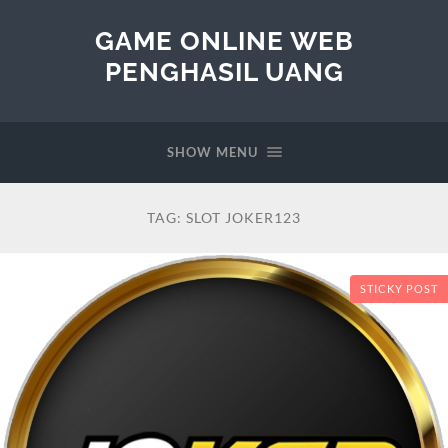
GAME ONLINE WEB
PENGHASIL UANG
SHOW MENU
TAG:
SLOT JOKER123
STICKY POST