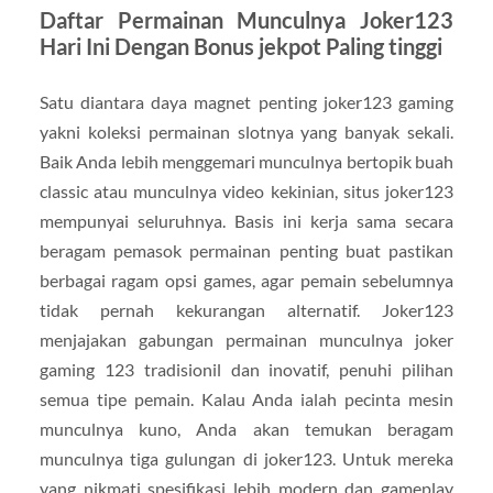
Daftar Permainan Munculnya Joker123
Hari Ini Dengan Bonus jekpot Paling tinggi
Satu diantara daya magnet penting joker123 gaming
yakni koleksi permainan slotnya yang banyak sekali.
Baik Anda lebih menggemari munculnya bertopik buah
classic atau munculnya video kekinian, situs joker123
mempunyai seluruhnya. Basis ini kerja sama secara
beragam pemasok permainan penting buat pastikan
berbagai ragam opsi games, agar pemain sebelumnya
tidak pernah kekurangan alternatif. Joker123
menjajakan gabungan permainan munculnya joker
gaming 123 tradisionil dan inovatif, penuhi pilihan
semua tipe pemain. Kalau Anda ialah pecinta mesin
munculnya kuno, Anda akan temukan beragam
munculnya tiga gulungan di joker123. Untuk mereka
yang nikmati spesifikasi lebih modern dan gameplay