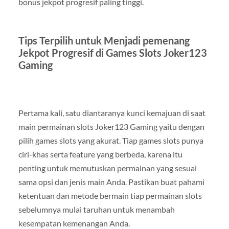
bonus jekpot progresif paling tinggi.
Tips Terpilih untuk Menjadi pemenang
Jekpot Progresif di Games Slots Joker123
Gaming
Pertama kali, satu diantaranya kunci kemajuan di saat
main permainan slots Joker123 Gaming yaitu dengan
pilih games slots yang akurat. Tiap games slots punya
ciri-khas serta feature yang berbeda, karena itu
penting untuk memutuskan permainan yang sesuai
sama opsi dan jenis main Anda. Pastikan buat pahami
ketentuan dan metode bermain tiap permainan slots
sebelumnya mulai taruhan untuk menambah
kesempatan kemenangan Anda.