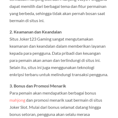
dapat memilih dari berbagai tema dan fitur permainan
yang berbeda, sehingga tidak akan pernah bosan saat
bermain di situs ini.
2. Keamanan dan Keandalan
Situs Joker123 Gaming sangat mengutamakan
keamanan dan keandalan dalam memberikan layanan
kepada para pengguna. Data pribadi dan keuangan
para pemain akan aman dan terlindungi di situs ini.
Selain itu, situs ini juga menggunakan teknologi
enkripsi terbaru untuk melindungi transaksi pengguna.
3. Bonus dan Promosi Menarik
Para pemain akan mendapatkan berbagai bonus
mahjong
dan promosi menarik saat bermain di situs
Joker Slot. Mulai dari bonus selamat datang hingga
bonus setoran, pengguna akan selalu merasa