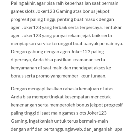
Paling akhir, agar bisa raih keberhasilan saat bermain
games slots Joker123 Gaming atas bonus jekpot
progresif paling tinggi, penting buat masuk dengan
agen Joker123 yang terbaik serta terpercaya. Tentukan
agen Joker123 yang punyai rekam jejak baik serta
menyiapkan service terunggul buat banyak pemainnya.
Dengan gabung dengan agen Joker123 paling
dipercaya, Anda bisa pastikan keamanan serta
kenyamanan di saat main dan mendapat akses ke
bonus serta promo yang memberi keuntungan.
Dengan mengaplikasikan rahasia kemajuan di atas,
Anda bisa mempertingkat kesempatan mencetak
kemenangan serta memperoleh bonus jekpot progresif
paling tinggi di saat main games slots Joker123
Gaming. Ingatkanlah untuk terus bermain-main
dengan arif dan bertanggungjawab, dan janganlah lupa