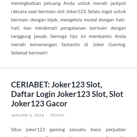
meningkatkan peluang Anda untuk meraih jackpot
raksasa saat bermain slot Joker123. Selalu ingat untuk
bermain dengan bijak, mengelola modal dengan hati-
hati, dan menikmati pengalaman bermain dengan
tanggung jawab. Semoga tips ini membantu Anda
meraih kemenangan fantastis di Joker Gaming.
Selamat bermain!
CERIABET: Joker123 Slot,
Daftar Login Joker123 Slot, Slot
Joker123 Gacor
JANUARI 6, 2024
/
STICKY
Situs joker123 gaming sesuatu basis perjudian