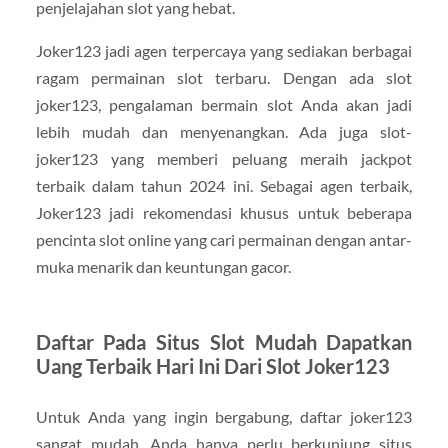
penjelajahan slot yang hebat.
Joker123 jadi agen terpercaya yang sediakan berbagai
ragam permainan slot terbaru. Dengan ada slot
joker123, pengalaman bermain slot Anda akan jadi
lebih mudah dan menyenangkan. Ada juga slot-
joker123 yang memberi peluang meraih jackpot
terbaik dalam tahun 2024 ini. Sebagai agen terbaik,
Joker123 jadi rekomendasi khusus untuk beberapa
pencinta slot online yang cari permainan dengan antar-
muka menarik dan keuntungan gacor.
Daftar Pada Situs Slot Mudah Dapatkan
Uang Terbaik Hari Ini Dari Slot Joker123
Untuk Anda yang ingin bergabung, daftar joker123
sangat mudah. Anda hanya perlu berkunjung situs