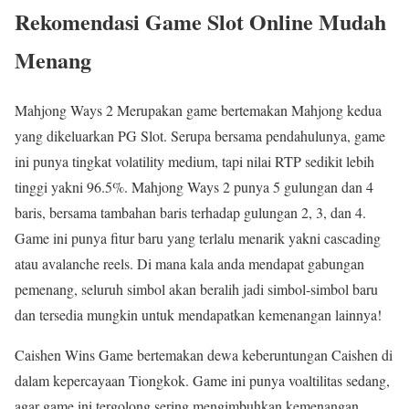
Rekomendasi Game Slot Online Mudah
Menang
Mahjong Ways 2 Merupakan game bertemakan Mahjong kedua
yang dikeluarkan PG Slot. Serupa bersama pendahulunya, game
ini punya tingkat volatility medium, tapi nilai RTP sedikit lebih
tinggi yakni 96.5%. Mahjong Ways 2 punya 5 gulungan dan 4
baris, bersama tambahan baris terhadap gulungan 2, 3, dan 4.
Game ini punya fitur baru yang terlalu menarik yakni cascading
atau avalanche reels. Di mana kala anda mendapat gabungan
pemenang, seluruh simbol akan beralih jadi simbol-simbol baru
dan tersedia mungkin untuk mendapatkan kemenangan lainnya!
Caishen Wins Game bertemakan dewa keberuntungan Caishen di
dalam kepercayaan Tiongkok. Game ini punya voaltilitas sedang,
agar game ini tergolong sering mengimbuhkan kemenangan