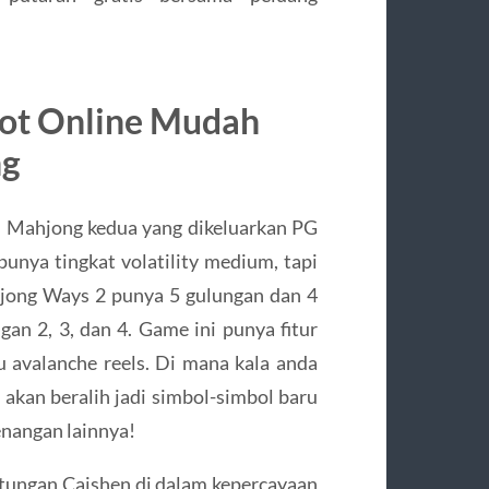
ot Online Mudah
g
Mahjong kedua yang dikeluarkan PG
unya tingkat volatility medium, tapi
ahjong Ways 2 punya 5 gulungan dan 4
an 2, 3, dan 4. Game ini punya fitur
u avalanche reels. Di mana kala anda
kan beralih jadi simbol-simbol baru
nangan lainnya!
ungan Caishen di dalam kepercayaan