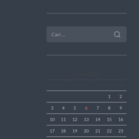
CARI
UNTUK:
Agustus 2026
S
S
R
K
J
S
M
1
2
3
4
5
6
7
8
9
10
11
12
13
14
15
16
17
18
19
20
21
22
23