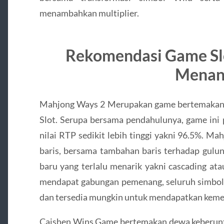
menambahkan multiplier.
Rekomendasi Game Sl
Menan
Mahjong Ways 2 Merupakan game bertemakan 
Slot. Serupa bersama pendahulunya, game ini p
nilai RTP sedikit lebih tinggi yakni 96.5%. M
baris, bersama tambahan baris terhadap gulung
baru yang terlalu menarik yakni cascading ata
mendapat gabungan pemenang, seluruh simbol a
dan tersedia mungkin untuk mendapatkan keme
Caishen Wins Game bertemakan dewa keberunt