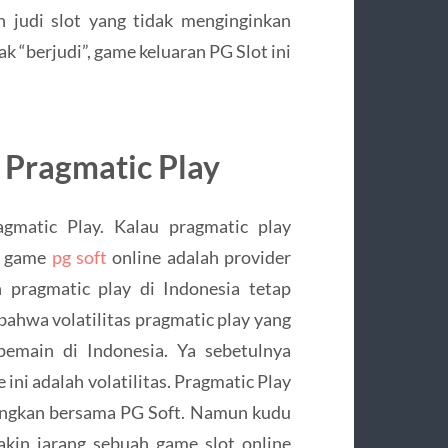
n judi slot yang tidak menginginkan
k “berjudi”, game keluaran PG Slot ini
s Pragmatic Play
gmatic Play. Kalau pragmatic play
a, game
pg soft
online adalah provider
 pragmatic play di Indonesia tetap
ahwa volatilitas pragmatic play yang
pemain di Indonesia. Ya sebetulnya
ini adalah volatilitas. Pragmatic Play
ndingkan bersama PG Soft. Namun kudu
makin jarang sebuah game slot online