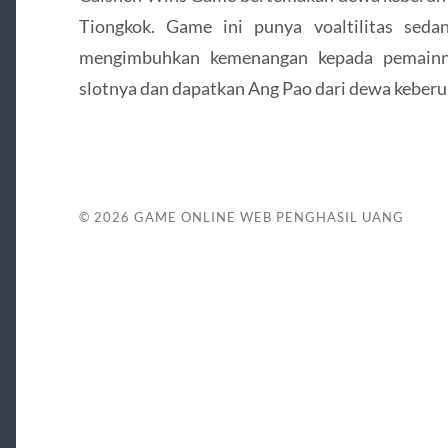
Tiongkok. Game ini punya voaltilitas seda
mengimbuhkan kemenangan kepada pemainny
slotnya dan dapatkan Ang Pao dari dewa keberu
© 2026
GAME ONLINE WEB PENGHASIL UANG