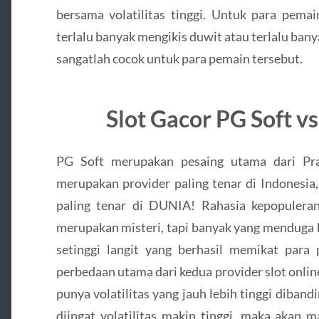
bersama volatilitas tinggi. Untuk para pemai
terlalu banyak mengikis duwit atau terlalu banya
sangatlah cocok untuk para pemain tersebut.
Slot Gacor PG Soft v
PG Soft merupakan pesaing utama dari Pra
merupakan provider paling tenar di Indonesi
paling tenar di DUNIA! Rahasia kepopuleran
merupakan misteri, tapi banyak yang menduga b
setinggi langit yang berhasil memikat para 
perbedaan utama dari kedua provider slot online 
punya volatilitas yang jauh lebih tinggi diba
diingat volatilitas makin tinggi, maka akan 