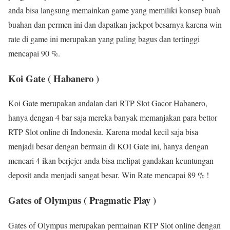
anda bisa langsung memainkan game yang memiliki konsep buah
buahan dan permen ini dan dapatkan jackpot besarnya karena win
rate di game ini merupakan yang paling bagus dan tertinggi
mencapai 90 %.
Koi Gate ( Habanero )
Koi Gate merupakan andalan dari RTP Slot Gacor Habanero,
hanya dengan 4 bar saja mereka banyak memanjakan para bettor
RTP Slot online di Indonesia. Karena modal kecil saja bisa
menjadi besar dengan bermain di KOI Gate ini, hanya dengan
mencari 4 ikan berjejer anda bisa melipat gandakan keuntungan
deposit anda menjadi sangat besar. Win Rate mencapai 89 % !
Gates of Olympus ( Pragmatic Play )
Gates of Olympus merupakan permainan RTP Slot online dengan