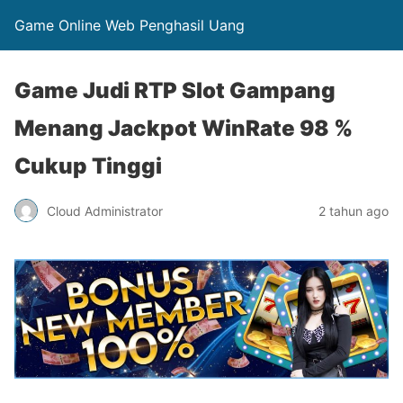
Game Online Web Penghasil Uang
Game Judi RTP Slot Gampang
Menang Jackpot WinRate 98 %
Cukup Tinggi
Cloud Administrator
2 tahun ago