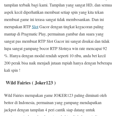
tampilan terbaik bagi kami. Tampilan yang sangat HD, dan semua
aspek kecil diperhatikan membuat setiap spin yang kita tekan
membuat game ini terasa sangat tidak membosankan. Dan ini
merupakan RTP
Slot
Gacor dengan tingkat kegacoran paling
mantap di Pragmatic Play, permainan gambar dan suara yang
sangat pas membuat RTP Slot Gacor ini sangat disukai dan tidak
lupa sangat gampang bocor RTP Slotnya win rate mencapai 92
%. Hanya dengan modal rendah seperti 10 ribu, anda bet kecil
200 perak bisa naik menjadi jutaan rupiah hanya dengan beberapa
kali spin !
Wild Fairies ( Joker123 )
Wild Fairies merupakan game JOKER123 paling diminati oleh
bettor di Indonesia, permainan yang gampang mendapatkan
jackpot dengan tampilan 4 peri cantik siap datang untuk