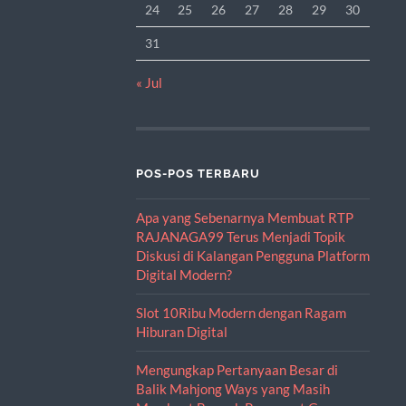
24
25
26
27
28
29
30
31
« Jul
POS-POS TERBARU
Apa yang Sebenarnya Membuat RTP
RAJANAGA99 Terus Menjadi Topik
Diskusi di Kalangan Pengguna Platform
Digital Modern?
Slot 10Ribu Modern dengan Ragam
Hiburan Digital
Mengungkap Pertanyaan Besar di
Balik Mahjong Ways yang Masih