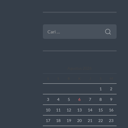
CARI
UNTUK:
Agustus 2026
S
S
R
K
J
S
M
1
2
3
4
5
6
7
8
9
10
11
12
13
14
15
16
17
18
19
20
21
22
23