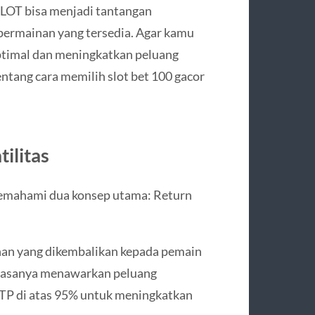
LOT bisa menjadi tantangan
 permainan yang tersedia. Agar kamu
timal dan meningkatkan peluang
ntang cara memilih slot bet 100 gacor
ilitas
memahami dua konsep utama: Return
uhan yang dikembalikan kepada pemain
 biasanya menawarkan peluang
 RTP di atas 95% untuk meningkatkan