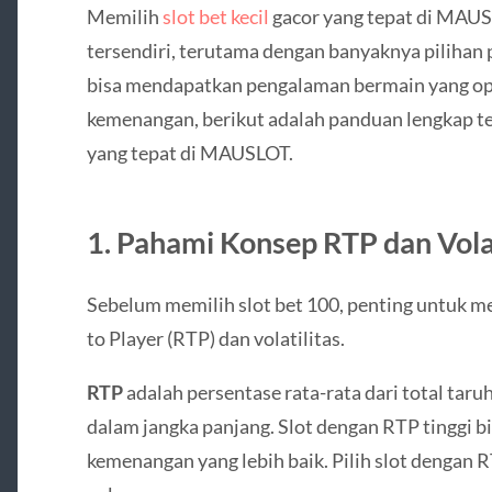
Memilih
slot bet kecil
gacor yang tepat di MAUS
tersendiri, terutama dengan banyaknya pilihan
bisa mendapatkan pengalaman bermain yang op
kemenangan, berikut adalah panduan lengkap te
yang tepat di MAUSLOT.
1.
Pahami Konsep RTP dan Volat
Sebelum memilih slot bet 100, penting untuk 
to Player (RTP) dan volatilitas.
RTP
adalah persentase rata-rata dari total tar
dalam jangka panjang. Slot dengan RTP tinggi
kemenangan yang lebih baik. Pilih slot dengan