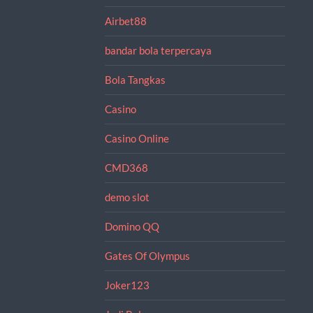
Airbet88
bandar bola terpercaya
Bola Tangkas
Casino
Casino Online
CMD368
demo slot
Domino QQ
Gates Of Olympus
Joker123