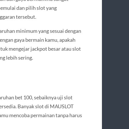
mulai dan pilih slot yang
garan tersebut.
n taruhan minimum yang sesuai dengan
t dengan gaya bermain kamu, apakah
ntuk mengejar jackpot besar atau slot
g lebih sering.
han bet 100, sebaiknya uji slot
ersedia. Banyak slot di MAUSLOT
amu mencoba permainan tanpa harus