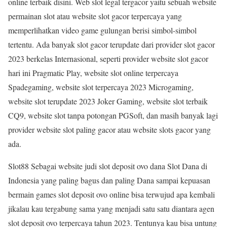
online terbaik disini. Web slot legal tergacor yaitu sebuah website
permainan slot atau website slot gacor terpercaya yang
memperlihatkan video game gulungan berisi simbol-simbol
tertentu. Ada banyak slot gacor terupdate dari provider slot gacor
2023 berkelas Internasional, seperti provider website slot gacor
hari ini Pragmatic Play, website slot online terpercaya
Spadegaming, website slot terpercaya 2023 Microgaming,
website slot terupdate 2023 Joker Gaming, website slot terbaik
CQ9, website slot tanpa potongan PGSoft, dan masih banyak lagi
provider website slot paling gacor atau website slots gacor yang
ada.
Slot88 Sebagai website judi slot deposit ovo dana Slot Dana di
Indonesia yang paling bagus dan paling Dana sampai kepuasan
bermain games slot deposit ovo online bisa terwujud apa kembali
jikalau kau tergabung sama yang menjadi satu satu diantara agen
slot deposit ovo terpercaya tahun 2023. Tentunya kau bisa untung