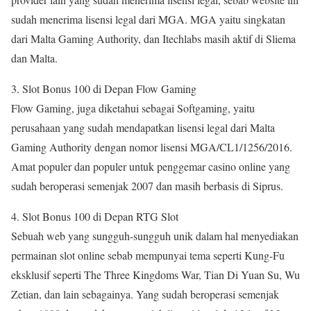
sudah menerima lisensi legal dari MGA. MGA yaitu singkatan
dari Malta Gaming Authority, dan Itechlabs masih aktif di Sliema
dan Malta.
3. Slot Bonus 100 di Depan Flow Gaming
Flow Gaming, juga diketahui sebagai Softgaming, yaitu
perusahaan yang sudah mendapatkan lisensi legal dari Malta
Gaming Authority dengan nomor lisensi MGA/CL1/1256/2016.
Amat populer dan populer untuk penggemar casino online yang
sudah beroperasi semenjak 2007 dan masih berbasis di Siprus.
4. Slot Bonus 100 di Depan RTG Slot
Sebuah web yang sungguh-sungguh unik dalam hal menyediakan
permainan slot online sebab mempunyai tema seperti Kung-Fu
eksklusif seperti The Three Kingdoms War, Tian Di Yuan Su, Wu
Zetian, dan lain sebagainya. Yang sudah beroperasi semenjak