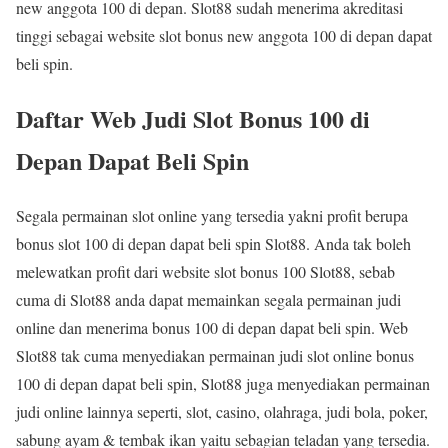
new anggota 100 di depan. Slot88 sudah menerima akreditasi
tinggi sebagai website slot bonus new anggota 100 di depan dapat
beli spin.
Daftar Web Judi Slot Bonus 100 di
Depan Dapat Beli Spin
Segala permainan slot online yang tersedia yakni profit berupa
bonus slot 100 di depan dapat beli spin Slot88. Anda tak boleh
melewatkan profit dari website slot bonus 100 Slot88, sebab
cuma di Slot88 anda dapat memainkan segala permainan judi
online dan menerima bonus 100 di depan dapat beli spin. Web
Slot88 tak cuma menyediakan permainan judi slot online bonus
100 di depan dapat beli spin, Slot88 juga menyediakan permainan
judi online lainnya seperti, slot, casino, olahraga, judi bola, poker,
sabung ayam & tembak ikan yaitu sebagian teladan yang tersedia.