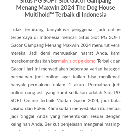
Situs PG SOFT Slot Gacor Gampang
Menang Maxwin 2024 The Dog House
Multihold™ Terbaik di Indonesia
Tidak terhitung banyaknya penggemar judi online
terpercaya di Indonesia mencari Situs Slot PG SOFT
Gacor Gampang Menang Maxwin 2024 menurut versi
mereka. Jadi demi memuaskan hasrat Anda, kami
merekomendasikan ber
main slot pg demo
Terbaik dan
Gacor Hari Ini menyediakan beberapa varian kategori
permainan judi online agar kalian bisa menikmati
banyak permainan dalam 1 akun. Permainan judi
online uang asli yang kami sediakan adalah Slot PG
SOFT Online Terbaik Mudah Gacor 2024, judi bola,
casino, dan Poker. Kami sudah menyediakan itu semua,
jadi tinggal Anda yang menentukan sesuai dengan
keinginan Anda. Berikut penjelasan mengenai masing-