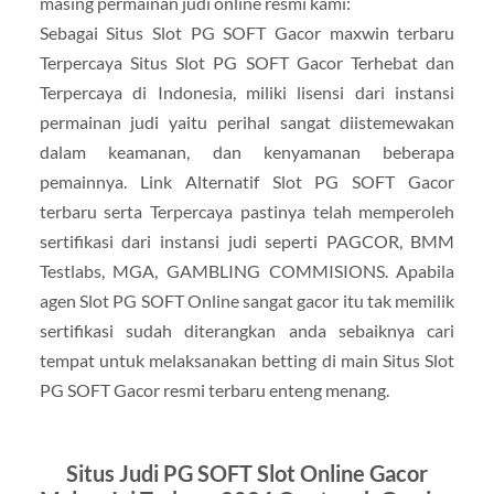
masing permainan judi online resmi kami:
Sebagai Situs Slot PG SOFT Gacor maxwin terbaru
Terpercaya Situs Slot PG SOFT Gacor Terhebat dan
Terpercaya di Indonesia, miliki lisensi dari instansi
permainan judi yaitu perihal sangat diistemewakan
dalam keamanan, dan kenyamanan beberapa
pemainnya. Link Alternatif Slot PG SOFT Gacor
terbaru serta Terpercaya pastinya telah memperoleh
sertifikasi dari instansi judi seperti PAGCOR, BMM
Testlabs, MGA, GAMBLING COMMISIONS. Apabila
agen Slot PG SOFT Online sangat gacor itu tak memilik
sertifikasi sudah diterangkan anda sebaiknya cari
tempat untuk melaksanakan betting di main Situs Slot
PG SOFT Gacor resmi terbaru enteng menang.
Situs Judi PG SOFT Slot Online Gacor