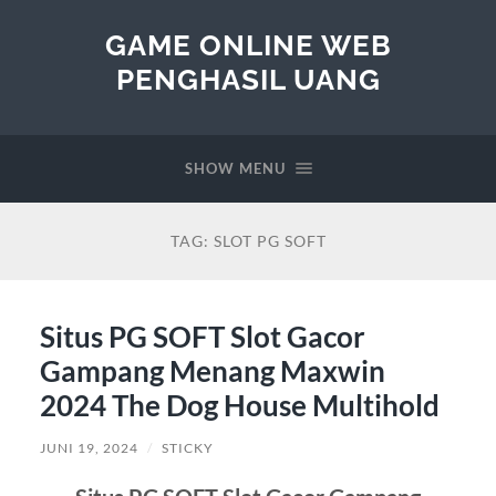
GAME ONLINE WEB
PENGHASIL UANG
SHOW MENU
TAG:
SLOT PG SOFT
Situs PG SOFT Slot Gacor
Gampang Menang Maxwin
2024 The Dog House Multihold
JUNI 19, 2024
/
STICKY