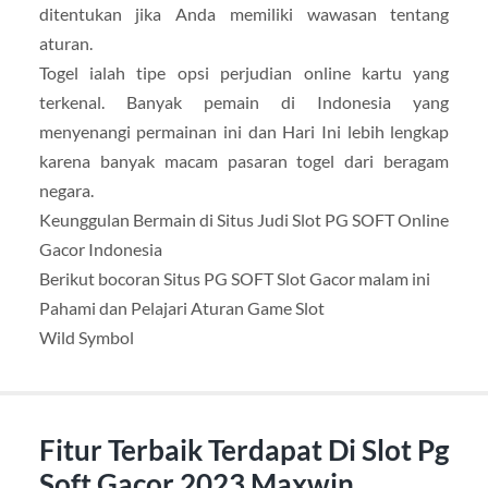
ditentukan jika Anda memiliki wawasan tentang
aturan.
Togel ialah tipe opsi perjudian online kartu yang
terkenal. Banyak pemain di Indonesia yang
menyenangi permainan ini dan Hari Ini lebih lengkap
karena banyak macam pasaran togel dari beragam
negara.
Keunggulan Bermain di Situs Judi Slot PG SOFT Online
Gacor Indonesia
Berikut bocoran Situs PG SOFT Slot Gacor malam ini
Pahami dan Pelajari Aturan Game Slot
Wild Symbol
Fitur Terbaik Terdapat Di Slot Pg
Soft Gacor 2023 Maxwin