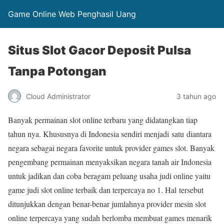
Game Online Web Penghasil Uang
Situs Slot Gacor Deposit Pulsa
Tanpa Potongan
Cloud Administrator
3 tahun ago
Banyak permainan slot online terbaru yang didatangkan tiap
tahun nya. Khususnya di Indonesia sendiri menjadi satu diantara
negara sebagai negara favorite untuk provider games slot. Banyak
pengembang permainan menyaksikan negara tanah air Indonesia
untuk jadikan dan coba beragam peluang usaha judi online yaitu
game judi slot online terbaik dan terpercaya no 1. Hal tersebut
ditunjukkan dengan benar-benar jumlahnya provider mesin slot
online terpercaya yang sudah berlomba membuat games menarik