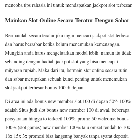
mencoba tips rahasia ini untuk mendapatkan jackpot slot terbesar.
Mainkan Slot Online Secara Teratur Dengan Sabar
Bermainlah secara teratur jika ingin mencari jackpot slot terbesar
dan harus bersabar ketika belum menemukan kemenangan.
Mungkin anda harus mengeluarkan modal lebih, namun itu tidak
sebanding dengan hadiah jackpot slot yang bisa mencapai
milyaran rupiah. Maka dari itu, bermain slot online secara rutin
dan sabar merupakan sebuah kunci penting untuk menemukan
slot jackpot terbesar bonus 100 di depan.
Di area ini ada bonus new member slot 100 di depan 50% 100%
adalah Situs judi slot bonus new member 100 di awal, beberapa
persyaratan hingga to terkecil 100%, promo 50 welcome bonus
100% (slot games) new member 100% lalu omzet rendah to 10x
18x 15x 3x promosi bisa langsung banyak tanpa syarat deposit.