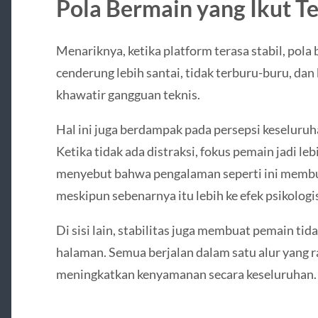
Pola Bermain yang Ikut T
Menariknya, ketika platform terasa stabil, pola
cenderung lebih santai, tidak terburu-buru, dan
khawatir gangguan teknis.
Hal ini juga berdampak pada persepsi keseluruh
Ketika tidak ada distraksi, fokus pemain jadi le
menyebut bahwa pengalaman seperti ini membuat
meskipun sebenarnya itu lebih ke efek psikologis
Di sisi lain, stabilitas juga membuat pemain tid
halaman. Semua berjalan dalam satu alur yang r
meningkatkan kenyamanan secara keseluruhan.