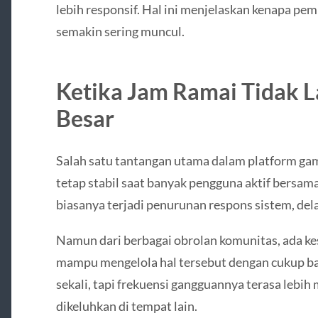
lebih responsif. Hal ini menjelaskan kenapa pem
semakin sering muncul.
Ketika Jam Ramai Tidak L
Besar
Salah satu tantangan utama dalam platform ga
tetap stabil saat banyak pengguna aktif bersama
biasanya terjadi penurunan respons sistem, del
Namun dari berbagai obrolan komunitas, ada 
mampu mengelola hal tersebut dengan cukup bai
sekali, tapi frekuensi gangguannya terasa lebih
dikeluhkan di tempat lain.