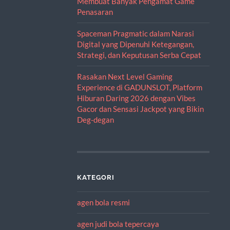
Membuat Banyak Pengamat Game
Penasaran
Spaceman Pragmatic dalam Narasi
Digital yang Dipenuhi Ketegangan,
Strategi, dan Keputusan Serba Cepat
Rasakan Next Level Gaming
Experience di GADUNSLOT, Platform
Hiburan Daring 2026 dengan Vibes
Gacor dan Sensasi Jackpot yang Bikin
Deg-degan
KATEGORI
agen bola resmi
agen judi bola tepercaya