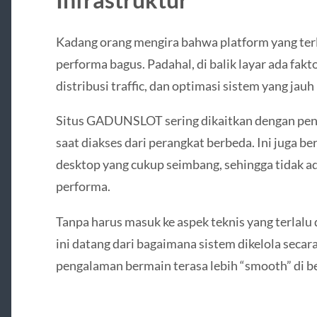
Kadang orang mengira bahwa platform yang ter
performa bagus. Padahal, di balik layar ada fakto
distribusi traffic, dan optimasi sistem yang jau
Situs GADUNSLOT sering dikaitkan dengan peng
saat diakses dari perangkat berbeda. Ini juga b
desktop yang cukup seimbang, sehingga tidak ad
performa.
Tanpa harus masuk ke aspek teknis yang terlalu 
ini datang dari bagaimana sistem dikelola seca
pengalaman bermain terasa lebih “smooth” di be