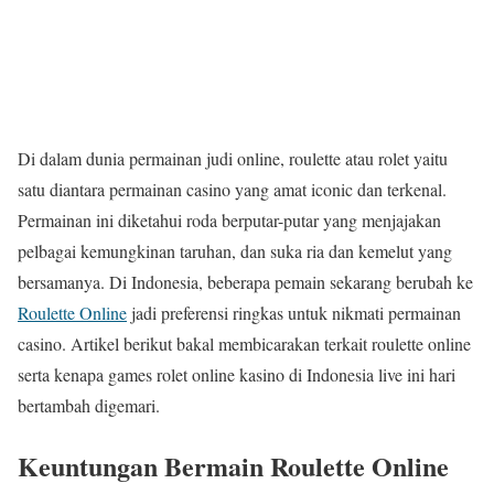
Di dalam dunia permainan judi online, roulette atau rolet yaitu
satu diantara permainan casino yang amat iconic dan terkenal.
Permainan ini diketahui roda berputar-putar yang menjajakan
pelbagai kemungkinan taruhan, dan suka ria dan kemelut yang
bersamanya. Di Indonesia, beberapa pemain sekarang berubah ke
Roulette Online
jadi preferensi ringkas untuk nikmati permainan
casino. Artikel berikut bakal membicarakan terkait roulette online
serta kenapa games rolet online kasino di Indonesia live ini hari
bertambah digemari.
Keuntungan Bermain Roulette Online