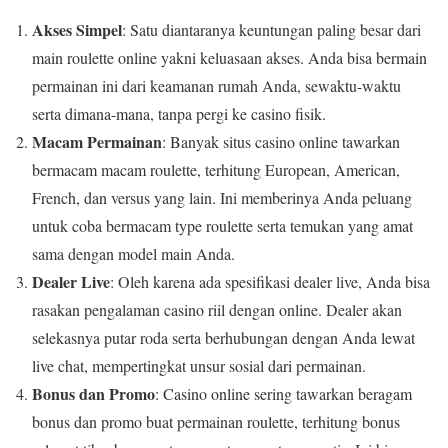
Akses Simpel
: Satu diantaranya keuntungan paling besar dari
main roulette online yakni keluasaan akses. Anda bisa bermain
permainan ini dari keamanan rumah Anda, sewaktu-waktu
serta dimana-mana, tanpa pergi ke casino fisik.
Macam Permainan
: Banyak situs casino online tawarkan
bermacam macam roulette, terhitung European, American,
French, dan versus yang lain. Ini memberinya Anda peluang
untuk coba bermacam type roulette serta temukan yang amat
sama dengan model main Anda.
Dealer Live
: Oleh karena ada spesifikasi dealer live, Anda bisa
rasakan pengalaman casino riil dengan online. Dealer akan
selekasnya putar roda serta berhubungan dengan Anda lewat
live chat, mempertingkat unsur sosial dari permainan.
Bonus dan Promo
: Casino online sering tawarkan beragam
bonus dan promo buat permainan roulette, terhitung bonus