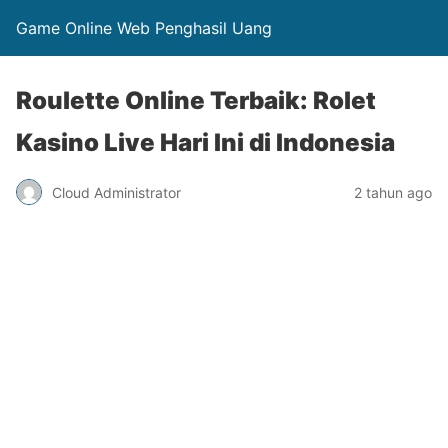
Game Online Web Penghasil Uang
Roulette Online Terbaik: Rolet
Kasino Live Hari Ini di Indonesia
Cloud Administrator
2 tahun ago