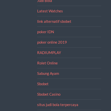
Judi Bola
Latest Watches
link alternatif sbobet
poker IDN
poker online 2019
RADIUMPLAY
Rolet Online
Sabung Ayam
Sbobet
Sbobet Casino
situs judi bola terpercaya