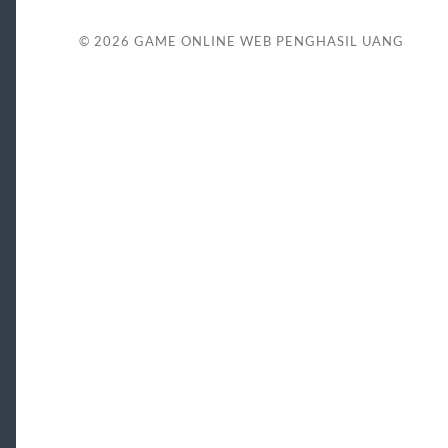
© 2026
GAME ONLINE WEB PENGHASIL UANG