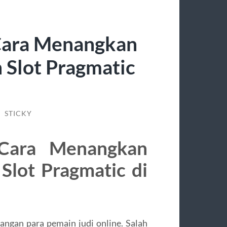
Cara Menangkan
Slot Pragmatic
/
STICKY
 Cara Menangkan
lot Pragmatic di
langan para pemain judi online. Salah