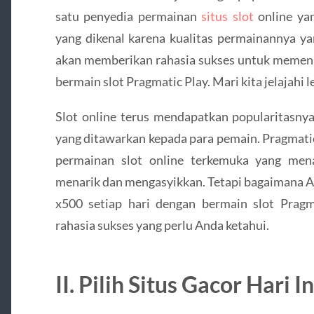
satu penyedia permainan
situs slot
online yan
yang dikenal karena kualitas permainannya yan
akan memberikan rahasia sukses untuk memena
bermain slot Pragmatic Play. Mari kita jelajahi l
Slot online terus mendapatkan popularitasny
yang ditawarkan kepada para pemain. Pragmatic
permainan slot online terkemuka yang me
menarik dan mengasyikkan. Tetapi bagaimana 
x500 setiap hari dengan bermain slot Pragm
rahasia sukses yang perlu Anda ketahui.
II. Pilih Situs Gacor Hari In