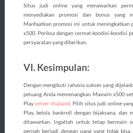
Situs judi online yang menawarkan perma
menyediakan promosi dan bonus yang m
Manfaatkan promosi ini untuk meningkatka
x500. Periksa dengan cermat kondisi-kondisi
persyaratan yang diberikan.
VI. Kesimpulan:
Dengan mengikuti rahasia sukses yang dijelas
peluang Anda memenangkan Maxwin x500 setia
Play
server thailand
. Pilih situs judi online 
Play, kelola bankroll dengan bijaksana, dan
ditawarkan. Ingatlah untuk tetap bermain 
pernah berjudi dengan uang yang tidak bisa