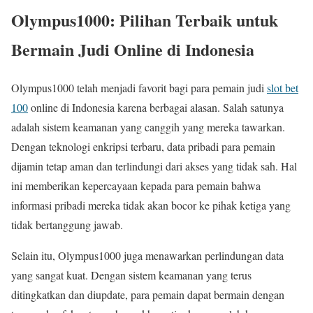
Olympus1000: Pilihan Terbaik untuk
Bermain Judi Online di Indonesia
Olympus1000 telah menjadi favorit bagi para pemain judi
slot bet
100
online di Indonesia karena berbagai alasan. Salah satunya
adalah sistem keamanan yang canggih yang mereka tawarkan.
Dengan teknologi enkripsi terbaru, data pribadi para pemain
dijamin tetap aman dan terlindungi dari akses yang tidak sah. Hal
ini memberikan kepercayaan kepada para pemain bahwa
informasi pribadi mereka tidak akan bocor ke pihak ketiga yang
tidak bertanggung jawab.
Selain itu, Olympus1000 juga menawarkan perlindungan data
yang sangat kuat. Dengan sistem keamanan yang terus
ditingkatkan dan diupdate, para pemain dapat bermain dengan