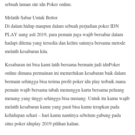
sebuah laman site idn Poker online.
Melatih Sabar Untuk Bettor
Di dalam hidup maupun dalam sebuah perjudian poker IDN
PLAY uang asli 2019, para pemain juga wajib bersabar dalam
hadapi dilema yang tersedia dan keliru satunya bersama metode
melatih kesabaran kita.
Kesabaran ini bisa kami latih bersama bermain judi idnPoker
online dimana permainan ini memerlukan kesabaran baik dalam
bermain sehingga bisa terima profit poker idn play terbaik mana
pemain wajib bersama tabah menunggu kartu bersama peluang
menang yang tinggi sehingga bisa menang. Untuk itu kamu wajib
melatih kesabaran kamu yang pasti bisa kamu terapkan pada
kehidupan sehari – hari kamu nantinya sebelum gabung pada
situs poker idnplay 2019 pilihan kalian.