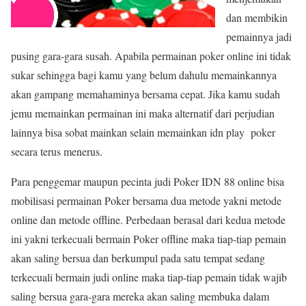
dan membikin
pemainnya jadi
pusing gara-gara susah. Apabila permainan poker online ini tidak
sukar sehingga bagi kamu yang belum dahulu memainkannya
akan gampang memahaminya bersama cepat. Jika kamu sudah
jemu memainkan permainan ini maka alternatif dari perjudian
lainnya bisa sobat mainkan selain memainkan idn play poker
secara terus menerus.
Para penggemar maupun pecinta judi Poker IDN 88 online bisa
mobilisasi permainan Poker bersama dua metode yakni metode
online dan metode offline. Perbedaan berasal dari kedua metode
ini yakni terkecuali bermain Poker offline maka tiap-tiap pemain
akan saling bersua dan berkumpul pada satu tempat sedang
terkecuali bermain judi online maka tiap-tiap pemain tidak wajib
saling bersua gara-gara mereka akan saling membuka dalam