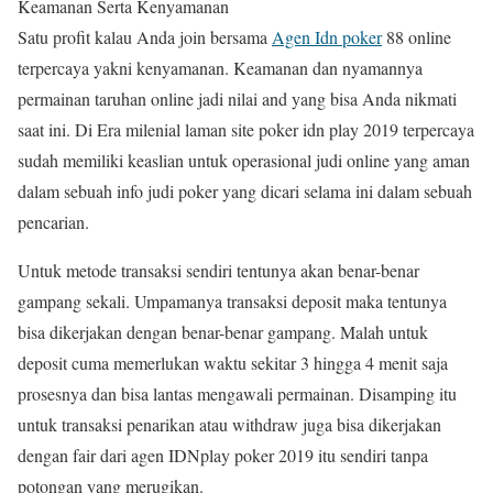
Keamanan Serta Kenyamanan
Satu profit kalau Anda join bersama
Agen Idn poker
88 online
terpercaya yakni kenyamanan. Keamanan dan nyamannya
permainan taruhan online jadi nilai and yang bisa Anda nikmati
saat ini. Di Era milenial laman site poker idn play 2019 terpercaya
sudah memiliki keaslian untuk operasional judi online yang aman
dalam sebuah info judi poker yang dicari selama ini dalam sebuah
pencarian.
Untuk metode transaksi sendiri tentunya akan benar-benar
gampang sekali. Umpamanya transaksi deposit maka tentunya
bisa dikerjakan dengan benar-benar gampang. Malah untuk
deposit cuma memerlukan waktu sekitar 3 hingga 4 menit saja
prosesnya dan bisa lantas mengawali permainan. Disamping itu
untuk transaksi penarikan atau withdraw juga bisa dikerjakan
dengan fair dari agen IDNplay poker 2019 itu sendiri tanpa
potongan yang merugikan.