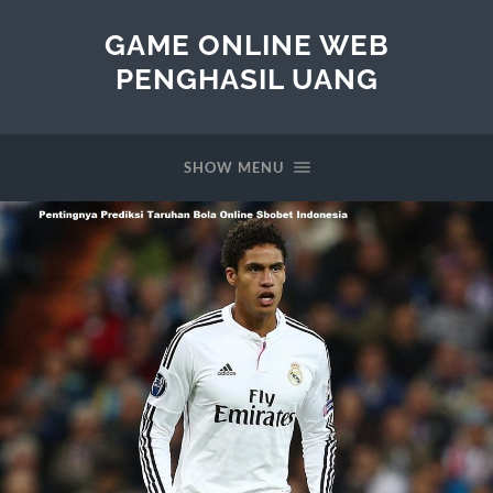
GAME ONLINE WEB
PENGHASIL UANG
SHOW MENU