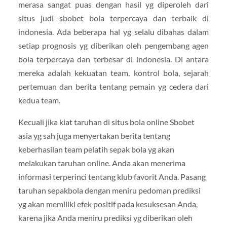
merasa sangat puas dengan hasil yg diperoleh dari
situs judi sbobet bola terpercaya dan terbaik di
indonesia. Ada beberapa hal yg selalu dibahas dalam
setiap prognosis yg diberikan oleh pengembang agen
bola terpercaya dan terbesar di indonesia. Di antara
mereka adalah kekuatan team, kontrol bola, sejarah
pertemuan dan berita tentang pemain yg cedera dari
kedua team.
Kecuali jika kiat taruhan di situs bola online Sbobet
asia yg sah juga menyertakan berita tentang
keberhasilan team pelatih sepak bola yg akan
melakukan taruhan online. Anda akan menerima
informasi terperinci tentang klub favorit Anda. Pasang
taruhan sepakbola dengan meniru pedoman prediksi
yg akan memiliki efek positif pada kesuksesan Anda,
karena jika Anda meniru prediksi yg diberikan oleh