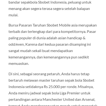
bandar sepakbola Sbobet Indonesia, peluang untuk
menang akan segera terasa segera setelah balapan
mulai.
Bursa Pasaran Taruhan Sbobet Mobile asia merupakan
terbaik dan terlengkap dari para kompetitornya. Pasar
paling populer di dunia adalah asian handicap &
odd/even, Karena dari kedua pasaran disamping ini
sangat mudah sekali buat mendapatkan
kemenangannya, dan kemenangannya pun sedikit
memuaskan.
Di sini, sebagai seorang petaruh, Anda harus tetap
bertaruh melawan master taruhan sepak bola Sbobet
Indonesia setidaknya Rs 25.000 per ronde. Misalnya,
Anda meniru jadwal sepak bola Liga Premier untuk
pertandingan antara Manchester United dan Arsenal,
tempat Anda mendorong setan merah untuk mencetak