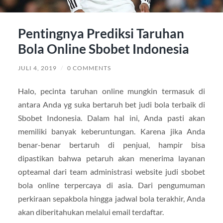
Pentingnya Prediksi Taruhan
Bola Online Sbobet Indonesia
JULI 4, 2019
/
0 COMMENTS
Halo, pecinta taruhan online mungkin termasuk di
antara Anda yg suka bertaruh bet judi bola terbaik di
Sbobet Indonesia. Dalam hal ini, Anda pasti akan
memiliki banyak keberuntungan. Karena jika Anda
benar-benar bertaruh di penjual, hampir bisa
dipastikan bahwa petaruh akan menerima layanan
opteamal dari team administrasi website judi sbobet
bola online terpercaya di asia. Dari pengumuman
perkiraan sepakbola hingga jadwal bola terakhir, Anda
akan diberitahukan melalui email terdaftar.