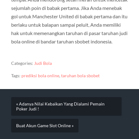
sejumlah poin di babak pertama. Jika Anda menebak
gol untuk Manchester United di babak pertama dan itu
berlaku untuk balapan sampai peluit, Anda memiliki
hak untuk memenangkan taruhan di pasar taruhan judi
bola online di bandar taruhan sbobet indonesia.
Categories:
Judi Bola
Tags:
prediksi bola online
,
taruhan bola sbobet
« Adanya Nilai Kebaikan Yang Dialami Pemain
Poker Judi !
Buat Akun Game Slot Online »