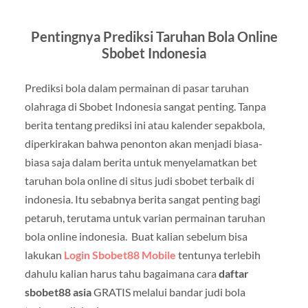
Pentingnya Prediksi Taruhan Bola Online
Sbobet Indonesia
Prediksi bola dalam permainan di pasar taruhan
olahraga di Sbobet Indonesia sangat penting. Tanpa
berita tentang prediksi ini atau kalender sepakbola,
diperkirakan bahwa penonton akan menjadi biasa-
biasa saja dalam berita untuk menyelamatkan bet
taruhan bola online di situs judi sbobet terbaik di
indonesia. Itu sebabnya berita sangat penting bagi
petaruh, terutama untuk varian permainan taruhan
bola online indonesia. Buat kalian sebelum bisa
lakukan
Login Sbobet88 Mobile
tentunya terlebih
dahulu kalian harus tahu bagaimana cara
daftar
sbobet88 asia
GRATIS melalui bandar judi bola