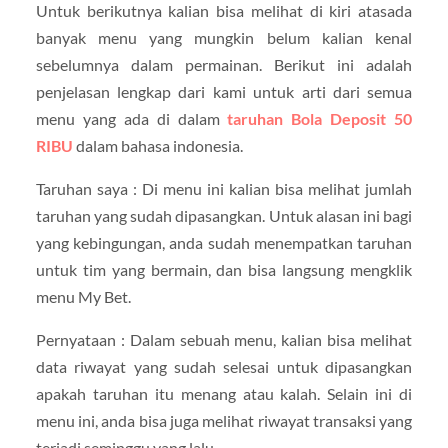
Untuk berikutnya kalian bisa melihat di kiri atasada
banyak menu yang mungkin belum kalian kenal
sebelumnya dalam permainan. Berikut ini adalah
penjelasan lengkap dari kami untuk arti dari semua
menu yang ada di dalam
taruhan Bola Deposit 50
RIBU
dalam bahasa indonesia.
Taruhan saya : Di menu ini kalian bisa melihat jumlah
taruhan yang sudah dipasangkan. Untuk alasan ini bagi
yang kebingungan, anda sudah menempatkan taruhan
untuk tim yang bermain, dan bisa langsung mengklik
menu My Bet.
Pernyataan : Dalam sebuah menu, kalian bisa melihat
data riwayat yang sudah selesai untuk dipasangkan
apakah taruhan itu menang atau kalah. Selain ini di
menu ini, anda bisa juga melihat riwayat transaksi yang
terjadi seminggu yang lalu.