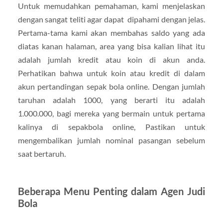
Untuk memudahkan pemahaman, kami menjelaskan
dengan sangat teliti agar dapat dipahami dengan jelas.
Pertama-tama kami akan membahas saldo yang ada
diatas kanan halaman, area yang bisa kalian lihat itu
adalah jumlah kredit atau koin di akun anda.
Perhatikan bahwa untuk koin atau kredit di dalam
akun pertandingan sepak bola online. Dengan jumlah
taruhan adalah 1000, yang berarti itu adalah
1.000.000, bagi mereka yang bermain untuk pertama
kalinya di sepakbola online, Pastikan untuk
mengembalikan jumlah nominal pasangan sebelum
saat bertaruh.
Beberapa Menu Penting dalam Agen Judi
Bola