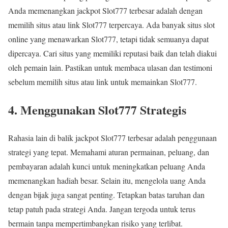
Anda memenangkan jackpot Slot777 terbesar adalah dengan
memilih situs atau link Slot777 terpercaya. Ada banyak situs slot
online yang menawarkan Slot777, tetapi tidak semuanya dapat
dipercaya. Cari situs yang memiliki reputasi baik dan telah diakui
oleh pemain lain. Pastikan untuk membaca ulasan dan testimoni
sebelum memilih situs atau link untuk memainkan Slot777.
4. Menggunakan Slot777 Strategis
Rahasia lain di balik jackpot Slot777 terbesar adalah penggunaan
strategi yang tepat. Memahami aturan permainan, peluang, dan
pembayaran adalah kunci untuk meningkatkan peluang Anda
memenangkan hadiah besar. Selain itu, mengelola uang Anda
dengan bijak juga sangat penting. Tetapkan batas taruhan dan
tetap patuh pada strategi Anda. Jangan tergoda untuk terus
bermain tanpa mempertimbangkan risiko yang terlibat.