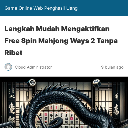
Game Online Web Penghasil Uang
Langkah Mudah Mengaktifkan
Free Spin Mahjong Ways 2 Tanpa
Ribet
Cloud Administrator
9 bulan ago