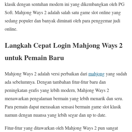
klasik dengan sentuhan modern ini yang dikembangkan oleh PG
Soft. Mahjong Ways 2 adalah salah satu game slot online yang
sedang populer dan banyak diminati oleh para penggemar judi
online.
Langkah Cepat Login Mahjong Ways 2
untuk Pemain Baru
Mahjong Ways 2 adalah versi perbaikan dari
mahjong
yang sudah
ada sebelumnya. Dengan tambahan fitur-fitur baru dan
peningkatan grafis yang lebih modern, Mahjong Ways 2
menawarkan pengalaman bermain yang lebih menarik dan seru.
Para pemain dapat merasakan sensasi bermain game slot klasik
namun dengan nuansa yang lebih segar dan up to date.
Fitur-fitur yang ditawarkan oleh Mahjong Ways 2 pun sangat