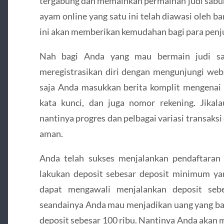
tergabung dan memainkan permainan judi sabun
ayam online yang satu ini telah diawasi oleh ba
ini akan memberikan kemudahan bagi para penju
Nah bagi Anda yang mau bermain judi sa
meregistrasikan diri dengan mengunjungi webs
saja Anda masukkan berita komplit mengenai 
kata kunci, dan juga nomor rekening. Jikal
nantinya progres dan pelbagai variasi transaks
aman.
Anda telah sukses menjalankan pendaftaran 
lakukan deposit sebesar deposit minimum yan
dapat mengawali menjalankan deposit seb
seandainya Anda mau menjadikan uang yang ba
deposit sebesar 100 ribu. Nantinya Anda akan