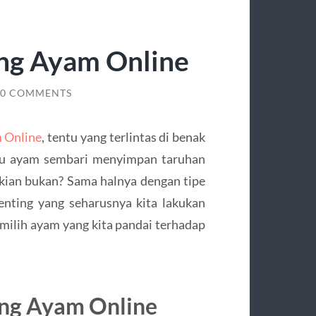
ng Ayam Online
0 COMMENTS
 Online
, tentu yang terlintas di benak
du ayam sembari menyimpan taruhan
kian bukan? Sama halnya dengan tipe
enting yang seharusnya kita lakukan
ilih ayam yang kita pandai terhadap
ung Ayam Online