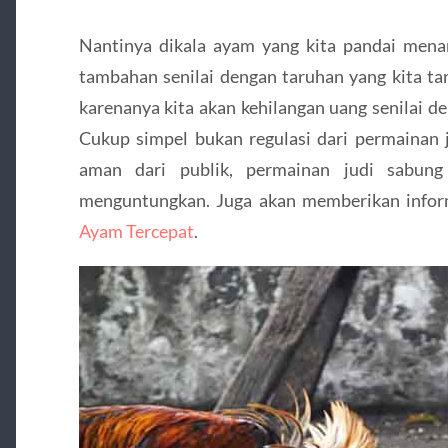
Nantinya dikala ayam yang kita pandai mena
tambahan senilai dengan taruhan yang kita tar
karenanya kita akan kehilangan uang senilai d
Cukup simpel bukan regulasi dari permainan j
aman dari publik, permainan judi sabung
menguntungkan. Juga akan memberikan infor
Ayam Tercepat
.