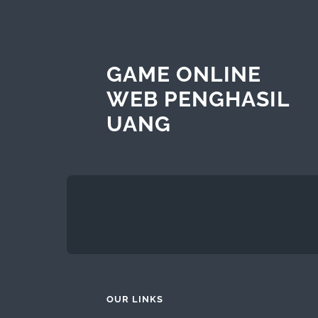
GAME ONLINE
WEB PENGHASIL
UANG
OUR LINKS