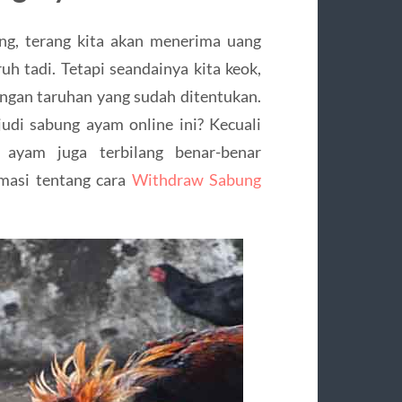
ng, terang kita akan menerima uang
uh tadi. Tetapi seandainya kita keok,
engan taruhan yang sudah ditentukan.
udi sabung ayam online ini? Kecuali
 ayam juga terbilang benar-benar
masi tentang cara
Withdraw Sabung