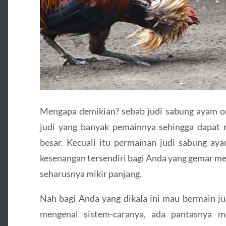
Mengapa demikian? sebab judi sabung ayam onl
judi yang banyak pemainnya sehingga dapat
besar. Kecuali itu permainan judi sabung ay
kesenangan tersendiri bagi Anda yang gemar m
seharusnya mikir panjang.
Nah bagi Anda yang dikala ini mau bermain ju
mengenal sistem-caranya, ada pantasnya 