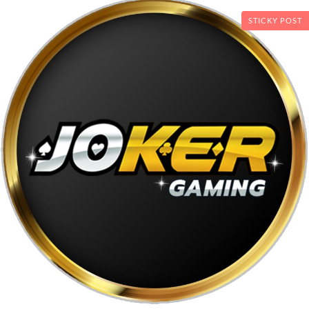
STICKY POST