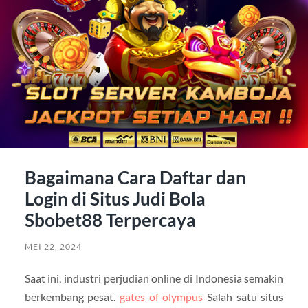
Bagaimana Cara Daftar dan
Login di Situs Judi Bola
Sbobet88 Terpercaya
MEI 22, 2024
Saat ini, industri perjudian online di Indonesia semakin
berkembang pesat.
gates of olympus
Salah satu situs