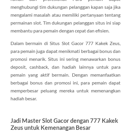
menghubungi tim dukungan pelanggan kapan saja jika
mengalami masalah atau memiliki pertanyaan tentang
permainan slot. Tim dukungan pelanggan situs ini siap
membantu para pemain dengan cepat dan efisien.
Dalam bermain di Situs Slot Gacor 777 Kakek Zeus,
para pemain juga dapat menikmati berbagai bonus dan
promosi menarik. Situs ini sering menawarkan bonus
deposit, cashback, dan hadiah lainnya untuk para
pemain yang aktif bermain. Dengan memanfaatkan
berbagai bonus dan promosi ini, para pemain dapat
memperbesar peluang mereka untuk memenangkan
hadiah besar.
Jadi Master Slot Gacor dengan 777 Kakek
Zeus untuk Kemenangan Besar