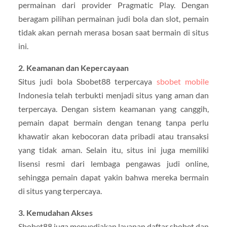
permainan dari provider Pragmatic Play. Dengan
beragam pilihan permainan judi bola dan slot, pemain
tidak akan pernah merasa bosan saat bermain di situs
ini.
2. Keamanan dan Kepercayaan
Situs judi bola Sbobet88 terpercaya
sbobet mobile
Indonesia telah terbukti menjadi situs yang aman dan
terpercaya. Dengan sistem keamanan yang canggih,
pemain dapat bermain dengan tenang tanpa perlu
khawatir akan kebocoran data pribadi atau transaksi
yang tidak aman. Selain itu, situs ini juga memiliki
lisensi resmi dari lembaga pengawas judi online,
sehingga pemain dapat yakin bahwa mereka bermain
di situs yang terpercaya.
3. Kemudahan Akses
Sbobet88 juga menyediakan layanan daftar sbobet dan