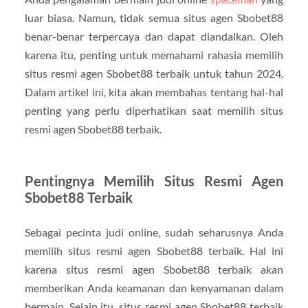
luar biasa. Namun, tidak semua situs agen Sbobet88
benar-benar terpercaya dan dapat diandalkan. Oleh
karena itu, penting untuk memahami rahasia memilih
situs resmi agen Sbobet88 terbaik untuk tahun 2024.
Dalam artikel ini, kita akan membahas tentang hal-hal
penting yang perlu diperhatikan saat memilih situs
resmi agen Sbobet88 terbaik.
Pentingnya Memilih Situs Resmi Agen
Sbobet88 Terbaik
Sebagai pecinta judi online, sudah seharusnya Anda
memilih situs resmi agen Sbobet88 terbaik. Hal ini
karena situs resmi agen Sbobet88 terbaik akan
memberikan Anda keamanan dan kenyamanan dalam
bermain. Selain itu, situs resmi agen Sbobet88 terbaik