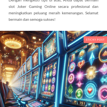
slot Joker Gaming Online secara profesional dan
meningkatkan peluang meraih kemenangan. Selamat
bermain dan semoga sukses!
STICKY POST