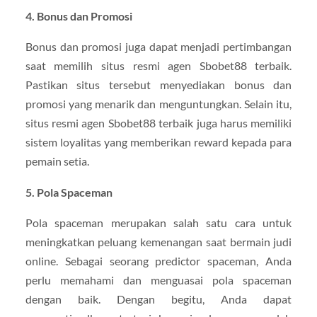
4. Bonus dan Promosi
Bonus dan promosi juga dapat menjadi pertimbangan
saat memilih situs resmi agen Sbobet88 terbaik.
Pastikan situs tersebut menyediakan bonus dan
promosi yang menarik dan menguntungkan. Selain itu,
situs resmi agen Sbobet88 terbaik juga harus memiliki
sistem loyalitas yang memberikan reward kepada para
pemain setia.
5. Pola Spaceman
Pola spaceman merupakan salah satu cara untuk
meningkatkan peluang kemenangan saat bermain judi
online. Sebagai seorang predictor spaceman, Anda
perlu memahami dan menguasai pola spaceman
dengan baik. Dengan begitu, Anda dapat