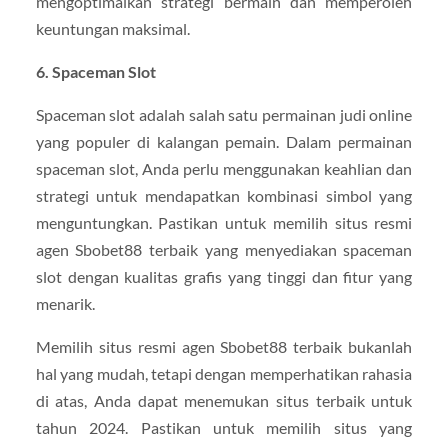
mengoptimalkan strategi bermain dan memperoleh
keuntungan maksimal.
6. Spaceman Slot
Spaceman slot adalah salah satu permainan judi online
yang populer di kalangan pemain. Dalam permainan
spaceman slot, Anda perlu menggunakan keahlian dan
strategi untuk mendapatkan kombinasi simbol yang
menguntungkan. Pastikan untuk memilih situs resmi
agen Sbobet88 terbaik yang menyediakan spaceman
slot dengan kualitas grafis yang tinggi dan fitur yang
menarik.
Memilih situs resmi agen Sbobet88 terbaik bukanlah
hal yang mudah, tetapi dengan memperhatikan rahasia
di atas, Anda dapat menemukan situs terbaik untuk
tahun 2024. Pastikan untuk memilih situs yang