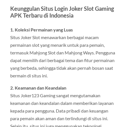
Keunggulan Situs Login Joker Slot Gaming
APK Terbaru di Indonesia
1. Koleksi Permainan yang Luas
Situs Joker Slot menawarkan berbagai macam
permainan slot yang menarik untuk para pemain,
termasuk Mahjong Slot dan Mahjong Ways. Pengguna
dapat memilih dari berbagai tema dan fitur permainan
yang berbeda, sehingga tidak akan pernah bosan saat
bermain di situs ini.
2. Keamanan dan Keandalan
Situs Joker123 Gaming sangat mengutamakan
keamanan dan keandalan dalam memberikan layanan
kepada para pengguna. Data pribadi dan keuangan
para pemain akan aman dan terlindungi di situs ini.
Selain itu, situs ini juga menggunakan teknologi