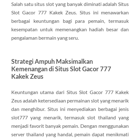
Salah satu situs slot yang banyak diminati adalah Situs
Slot Gacor 777 Kakek Zeus. Situs ini menawarkan
berbagai keuntungan bagi para pemain, termasuk
kesempatan untuk memenangkan hadiah besar dan
pengalaman bermain yang seru.
Strategi Ampuh Maksimalkan
Kemenangan di Situs Slot Gacor 777
Kakek Zeus
Keuntungan utama dari Situs Slot Gacor 777 Kakek
Zeus adalah ketersediaan permainan slot yang menarik
dan menghibur. Situs ini menyediakan berbagai jenis
slot777 yang menarik, termasuk slot thailand yang
menjadi favorit banyak pemain. Dengan menggunakan
server thailand yang handal, pemain dapat menikmati