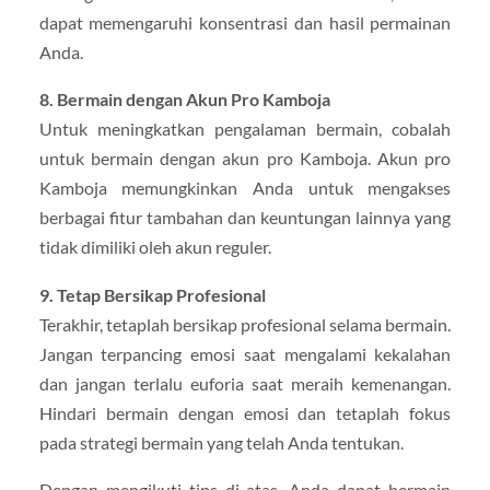
dapat memengaruhi konsentrasi dan hasil permainan
Anda.
8. Bermain dengan Akun Pro Kamboja
Untuk meningkatkan pengalaman bermain, cobalah
untuk bermain dengan akun pro Kamboja. Akun pro
Kamboja memungkinkan Anda untuk mengakses
berbagai fitur tambahan dan keuntungan lainnya yang
tidak dimiliki oleh akun reguler.
9. Tetap Bersikap Profesional
Terakhir, tetaplah bersikap profesional selama bermain.
Jangan terpancing emosi saat mengalami kekalahan
dan jangan terlalu euforia saat meraih kemenangan.
Hindari bermain dengan emosi dan tetaplah fokus
pada strategi bermain yang telah Anda tentukan.
Dengan mengikuti tips di atas, Anda dapat bermain