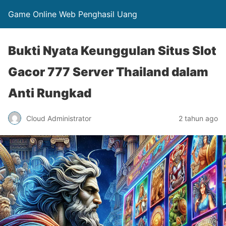
Game Online Web Penghasil Uang
Bukti Nyata Keunggulan Situs Slot
Gacor 777 Server Thailand dalam
Anti Rungkad
Cloud Administrator
2 tahun ago