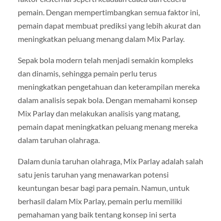
pemain. Dengan mempertimbangkan semua faktor ini,
pemain dapat membuat prediksi yang lebih akurat dan
meningkatkan peluang menang dalam Mix Parlay.
Sepak bola modern telah menjadi semakin kompleks
dan dinamis, sehingga pemain perlu terus
meningkatkan pengetahuan dan keterampilan mereka
dalam analisis sepak bola. Dengan memahami konsep
Mix Parlay dan melakukan analisis yang matang,
pemain dapat meningkatkan peluang menang mereka
dalam taruhan olahraga.
Dalam dunia taruhan olahraga, Mix Parlay adalah salah
satu jenis taruhan yang menawarkan potensi
keuntungan besar bagi para pemain. Namun, untuk
berhasil dalam Mix Parlay, pemain perlu memiliki
pemahaman yang baik tentang konsep ini serta