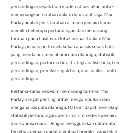
pertandingan sepak bola modern diperlukan untuk
memenangkan taruhan dalam dunia olahraga. Mix
Parlay adalah jenis taruhan di mana pemain harus
memilih beberapa pertandingan dan memasang
taruhan pada hasilnya. Untuk berhasil dalam Mix
Parlay, pemain perlu melakukan analisis sepak bola
yang mendalam, memahami data olahraga, statistik
pertandingan, performa tim, strategi analisis bola, tren
pertandingan, prediksi sepak bola, dan analisis multi-
pertandingan.
Pertama-tama, sebelum memasang taruhan Mix
Parlay, sangat penting untuk mengumpulkan dan
menganalisis data olahraga. Data ini dapat mencakup
statistik pertandingan, performa tim, cedera pemain,
dan kondisi cuaca. Dengan menggunakan data-data
tersebut, pemain dapat membuat prediksi yang lebih