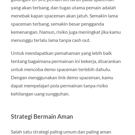
yang akan terbang, dan tugas utama pemain adalah
menebak kapan spaceman akan jatuh. Semakin lama
spaceman terbang, semakin besar pengganda
kemenangan. Namun, risiko juga meningkat jika kamu
menunggu terlalu lama tanpa cash out.
Untuk mendapatkan pemahaman yang lebih baik
tentang bagaimana permainan ini bekerja, disarankan
untuk mencoba demo spaceman terlebih dahulu.
Dengan menggunakan link demo spaceman, kamu
dapat mempelajari pola permainan tanpa risiko
kehilangan uang sungguhan.
Strategi Bermain Aman
Salah satu strategi paling umum dan paling aman