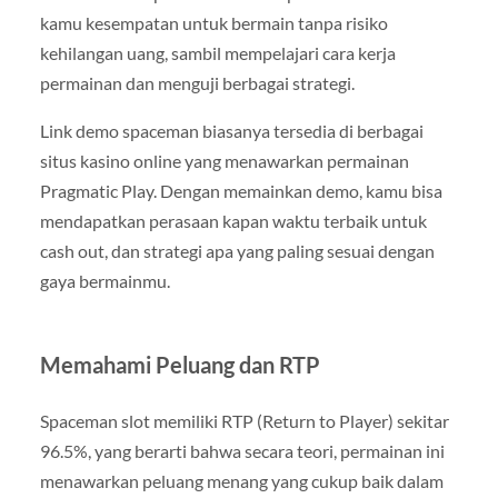
kamu kesempatan untuk bermain tanpa risiko
kehilangan uang, sambil mempelajari cara kerja
permainan dan menguji berbagai strategi.
Link demo spaceman biasanya tersedia di berbagai
situs kasino online yang menawarkan permainan
Pragmatic Play. Dengan memainkan demo, kamu bisa
mendapatkan perasaan kapan waktu terbaik untuk
cash out, dan strategi apa yang paling sesuai dengan
gaya bermainmu.
Memahami Peluang dan RTP
Spaceman slot memiliki RTP (Return to Player) sekitar
96.5%, yang berarti bahwa secara teori, permainan ini
menawarkan peluang menang yang cukup baik dalam