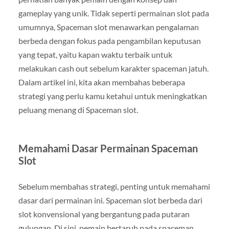
gameplay yang unik. Tidak seperti permainan slot pada
umumnya, Spaceman slot menawarkan pengalaman
berbeda dengan fokus pada pengambilan keputusan
yang tepat, yaitu kapan waktu terbaik untuk
melakukan cash out sebelum karakter spaceman jatuh.
Dalam artikel ini, kita akan membahas beberapa
strategi yang perlu kamu ketahui untuk meningkatkan
peluang menang di Spaceman slot.
Memahami Dasar Permainan Spaceman
Slot
Sebelum membahas strategi, penting untuk memahami
dasar dari permainan ini. Spaceman slot berbeda dari
slot konvensional yang bergantung pada putaran
gulungan. Di sini, pemain bertaruh pada spaceman