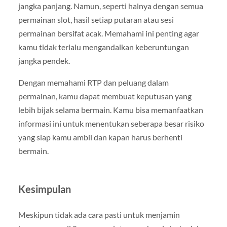
jangka panjang. Namun, seperti halnya dengan semua
permainan slot, hasil setiap putaran atau sesi
permainan bersifat acak. Memahami ini penting agar
kamu tidak terlalu mengandalkan keberuntungan
jangka pendek.
Dengan memahami RTP dan peluang dalam
permainan, kamu dapat membuat keputusan yang
lebih bijak selama bermain. Kamu bisa memanfaatkan
informasi ini untuk menentukan seberapa besar risiko
yang siap kamu ambil dan kapan harus berhenti
bermain.
Kesimpulan
Meskipun tidak ada cara pasti untuk menjamin