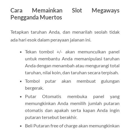
Cara Memainkan Slot Megaways
Pengganda Muertos
Tetapkan taruhan Anda, dan menarilah seolah tidak
ada hari esok dalam perayaan jalanan ini.
Tekan tombol +/- akan memunculkan panel
untuk membantu Anda memanipulasi taruhan
Anda dengan menambah atau mengurangi total
taruhan, nilai koin, dan taruhan secara terpisah.
Tombol putar akan membuat gulungan
bergerak.
Putar Otomatis membuka panel yang
memungkinkan Anda memilih jumlah putaran
otomatis dan apakah serta kapan Anda ingin
putaran tersebut berakhir.
Beli Putaran free of charge akan memungkinkan