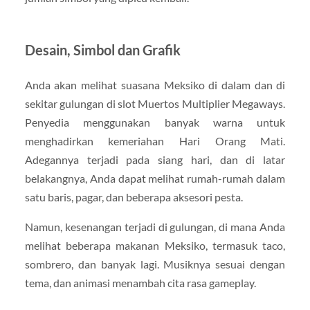
Desain, Simbol dan Grafik
Anda akan melihat suasana Meksiko di dalam dan di
sekitar gulungan di slot Muertos Multiplier Megaways.
Penyedia menggunakan banyak warna untuk
menghadirkan kemeriahan Hari Orang Mati.
Adegannya terjadi pada siang hari, dan di latar
belakangnya, Anda dapat melihat rumah-rumah dalam
satu baris, pagar, dan beberapa aksesori pesta.
Namun, kesenangan terjadi di gulungan, di mana Anda
melihat beberapa makanan Meksiko, termasuk taco,
sombrero, dan banyak lagi. Musiknya sesuai dengan
tema, dan animasi menambah cita rasa gameplay.