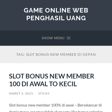
GAME ONLINE WEB
PENGHASIL UANG
SHOW MENU
TAG:
SLOT BONUS NEW MEMBER DI DEPAN
SLOT BONUS NEW MEMBER
100 DI AWAL TO KECIL
MARET 3, 2023
/
STICKY
Slot bonus new member 100% di awal – Berselancar di
dunia maya, rasanya tidak akan seru jika hanya sekedar