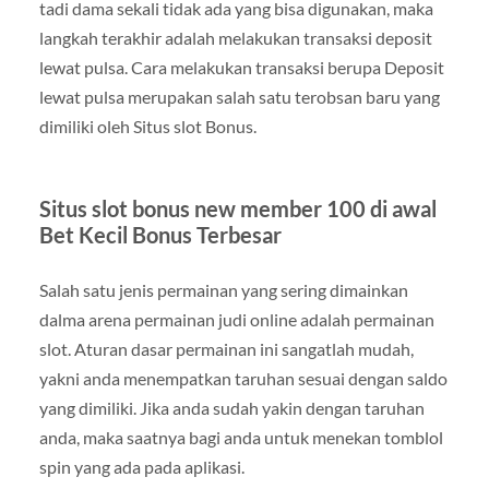
tadi dama sekali tidak ada yang bisa digunakan, maka
langkah terakhir adalah melakukan transaksi deposit
lewat pulsa. Cara melakukan transaksi berupa Deposit
lewat pulsa merupakan salah satu terobsan baru yang
dimiliki oleh Situs slot Bonus.
Situs slot bonus new member 100 di awal
Bet Kecil Bonus Terbesar
Salah satu jenis permainan yang sering dimainkan
dalma arena permainan judi online adalah permainan
slot. Aturan dasar permainan ini sangatlah mudah,
yakni anda menempatkan taruhan sesuai dengan saldo
yang dimiliki. Jika anda sudah yakin dengan taruhan
anda, maka saatnya bagi anda untuk menekan tomblol
spin yang ada pada aplikasi.