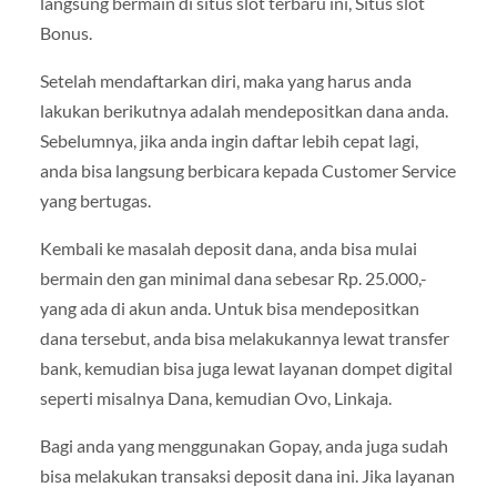
langsung bermain di situs slot terbaru ini, Situs slot
Bonus.
Setelah mendaftarkan diri, maka yang harus anda
lakukan berikutnya adalah mendepositkan dana anda.
Sebelumnya, jika anda ingin daftar lebih cepat lagi,
anda bisa langsung berbicara kepada Customer Service
yang bertugas.
Kembali ke masalah deposit dana, anda bisa mulai
bermain den gan minimal dana sebesar Rp. 25.000,-
yang ada di akun anda. Untuk bisa mendepositkan
dana tersebut, anda bisa melakukannya lewat transfer
bank, kemudian bisa juga lewat layanan dompet digital
seperti misalnya Dana, kemudian Ovo, Linkaja.
Bagi anda yang menggunakan Gopay, anda juga sudah
bisa melakukan transaksi deposit dana ini. Jika layanan