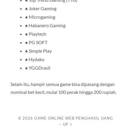
♠ Joker Gaming
♠ Microgaming
♠ Habanero Gaming
♠ Playtech
♠ PG SOFT
♠ Simple Play
♠ Hydako
♠ YGGDrasil
Selain itu, hampir semua game bisa dipasang dengan
nominal bet kecil, mulai 100 perak hingga 200 rupiah.
© 2026
GAME ONLINE WEB PENGHASIL UANG
—
UP ↑