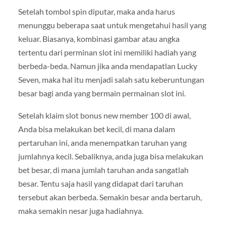
Setelah tombol spin diputar, maka anda harus
menunggu beberapa saat untuk mengetahui hasil yang
keluar. Biasanya, kombinasi gambar atau angka
tertentu dari perminan slot ini memiliki hadiah yang
berbeda-beda. Namun jika anda mendapatlan Lucky
Seven, maka hal itu menjadi salah satu keberuntungan
besar bagi anda yang bermain permainan slot ini.
Setelah klaim slot bonus new member 100 di awal,
Anda bisa melakukan bet kecil, di mana dalam
pertaruhan ini, anda menempatkan taruhan yang
jumlahnya kecil. Sebaliknya, anda juga bisa melakukan
bet besar, di mana jumlah taruhan anda sangatlah
besar. Tentu saja hasil yang didapat dari taruhan
tersebut akan berbeda. Semakin besar anda bertaruh,
maka semakin nesar juga hadiahnya.