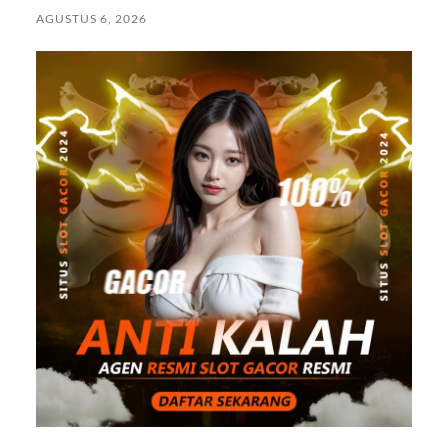
AGUSTUS 6, 2026