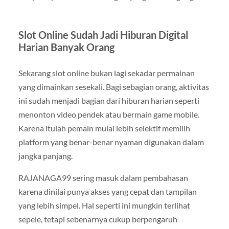
Slot Online Sudah Jadi Hiburan Digital
Harian Banyak Orang
Sekarang slot online bukan lagi sekadar permainan
yang dimainkan sesekali. Bagi sebagian orang, aktivitas
ini sudah menjadi bagian dari hiburan harian seperti
menonton video pendek atau bermain game mobile.
Karena itulah pemain mulai lebih selektif memilih
platform yang benar-benar nyaman digunakan dalam
jangka panjang.
RAJANAGA99 sering masuk dalam pembahasan
karena dinilai punya akses yang cepat dan tampilan
yang lebih simpel. Hal seperti ini mungkin terlihat
sepele, tetapi sebenarnya cukup berpengaruh