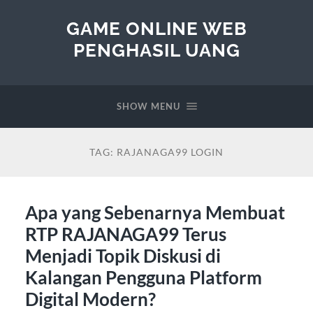
GAME ONLINE WEB
PENGHASIL UANG
SHOW MENU
TAG:
RAJANAGA99 LOGIN
Apa yang Sebenarnya Membuat
RTP RAJANAGA99 Terus
Menjadi Topik Diskusi di
Kalangan Pengguna Platform
Digital Modern?