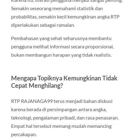
Semakin seseorang memahami statistik dan
probabilitas, semakin kecil kemungkinan angka RTP
diperlakukan sebagai ramalan.
Pembahasan yang sehat seharusnya membantu
pengguna melihat informasi secara proporsional,
bukan membangun harapan yang tidak realistis.
Mengapa Topiknya Kemungkinan Tidak
Cepat Menghilang?
RTP RAJANAGA99 terus menjadi bahan diskusi
karena berada di persimpangan antara angka,
teknologi, pengalaman pribadi, dan rasa penasaran.
Empat hal tersebut memang mudah memancing
percakapan.