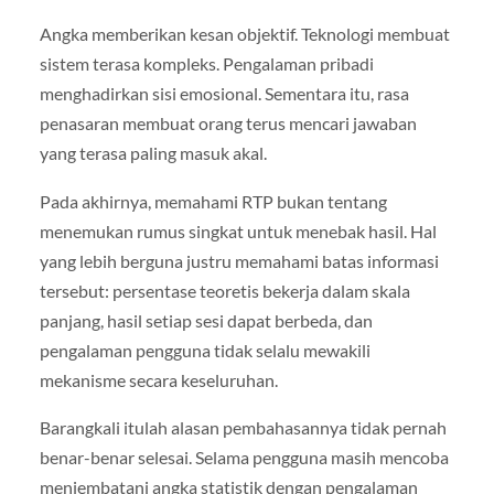
Angka memberikan kesan objektif. Teknologi membuat
sistem terasa kompleks. Pengalaman pribadi
menghadirkan sisi emosional. Sementara itu, rasa
penasaran membuat orang terus mencari jawaban
yang terasa paling masuk akal.
Pada akhirnya, memahami RTP bukan tentang
menemukan rumus singkat untuk menebak hasil. Hal
yang lebih berguna justru memahami batas informasi
tersebut: persentase teoretis bekerja dalam skala
panjang, hasil setiap sesi dapat berbeda, dan
pengalaman pengguna tidak selalu mewakili
mekanisme secara keseluruhan.
Barangkali itulah alasan pembahasannya tidak pernah
benar-benar selesai. Selama pengguna masih mencoba
menjembatani angka statistik dengan pengalaman