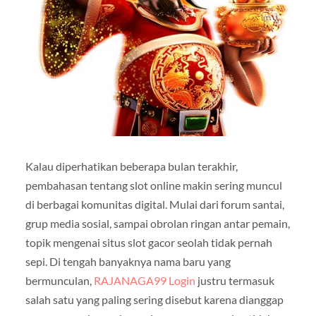
Kalau diperhatikan beberapa bulan terakhir,
pembahasan tentang slot online makin sering muncul
di berbagai komunitas digital. Mulai dari forum santai,
grup media sosial, sampai obrolan ringan antar pemain,
topik mengenai situs slot gacor seolah tidak pernah
sepi. Di tengah banyaknya nama baru yang
bermunculan,
RAJANAGA99 Login
justru termasuk
salah satu yang paling sering disebut karena dianggap