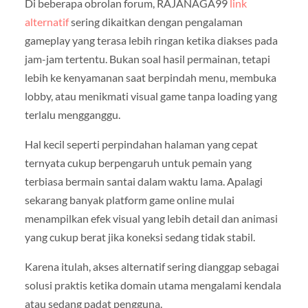
Di beberapa obrolan forum, RAJANAGA99
link
alternatif
sering dikaitkan dengan pengalaman
gameplay yang terasa lebih ringan ketika diakses pada
jam-jam tertentu. Bukan soal hasil permainan, tetapi
lebih ke kenyamanan saat berpindah menu, membuka
lobby, atau menikmati visual game tanpa loading yang
terlalu mengganggu.
Hal kecil seperti perpindahan halaman yang cepat
ternyata cukup berpengaruh untuk pemain yang
terbiasa bermain santai dalam waktu lama. Apalagi
sekarang banyak platform game online mulai
menampilkan efek visual yang lebih detail dan animasi
yang cukup berat jika koneksi sedang tidak stabil.
Karena itulah, akses alternatif sering dianggap sebagai
solusi praktis ketika domain utama mengalami kendala
atau sedang padat pengguna.