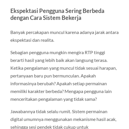
Ekspektasi Pengguna Sering Berbeda
dengan Cara Sistem Bekerja
Banyak percakapan muncul karena adanya jarak antara
ekspektasi dan realita.
Sebagian pengguna mungkin mengira RTP tinggi
berarti hasil yang lebih baik akan langsung terasa.
Ketika pengalaman yang muncul tidak sesuai harapan,
pertanyaan baru pun bermunculan. Apakah
informasinya berubah? Apakah setiap permainan
memiliki karakter berbeda? Mengapa pengguna lain
menceritakan pengalaman yang tidak sama?
Jawabannya tidak selalu rumit. Sistem permainan
digital umumnya menggunakan mekanisme hasil acak,
sehingga sesi pendek tidak cukup untuk