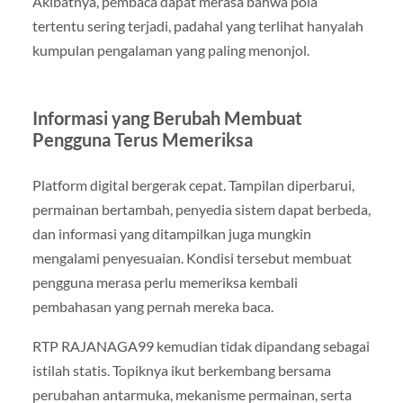
Akibatnya, pembaca dapat merasa bahwa pola
tertentu sering terjadi, padahal yang terlihat hanyalah
kumpulan pengalaman yang paling menonjol.
Informasi yang Berubah Membuat
Pengguna Terus Memeriksa
Platform digital bergerak cepat. Tampilan diperbarui,
permainan bertambah, penyedia sistem dapat berbeda,
dan informasi yang ditampilkan juga mungkin
mengalami penyesuaian. Kondisi tersebut membuat
pengguna merasa perlu memeriksa kembali
pembahasan yang pernah mereka baca.
RTP RAJANAGA99 kemudian tidak dipandang sebagai
istilah statis. Topiknya ikut berkembang bersama
perubahan antarmuka, mekanisme permainan, serta