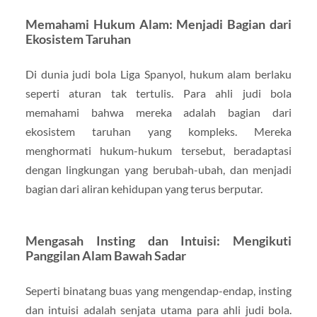
Memahami Hukum Alam: Menjadi Bagian dari
Ekosistem Taruhan
Di dunia judi bola Liga Spanyol, hukum alam berlaku
seperti aturan tak tertulis. Para ahli judi bola
memahami bahwa mereka adalah bagian dari
ekosistem taruhan yang kompleks. Mereka
menghormati hukum-hukum tersebut, beradaptasi
dengan lingkungan yang berubah-ubah, dan menjadi
bagian dari aliran kehidupan yang terus berputar.
Mengasah Insting dan Intuisi: Mengikuti
Panggilan Alam Bawah Sadar
Seperti binatang buas yang mengendap-endap, insting
dan intuisi adalah senjata utama para ahli judi bola.