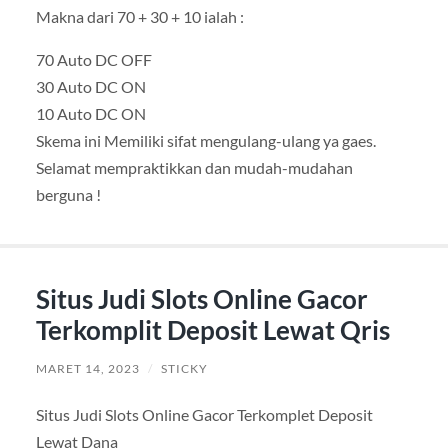
Makna dari 70 + 30 + 10 ialah :
70 Auto DC OFF
30 Auto DC ON
10 Auto DC ON
Skema ini Memiliki sifat mengulang-ulang ya gaes.
Selamat mempraktikkan dan mudah-mudahan
berguna !
Situs Judi Slots Online Gacor
Terkomplit Deposit Lewat Qris
MARET 14, 2023
/
STICKY
Situs Judi Slots Online Gacor Terkomplet Deposit
Lewat Dana