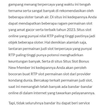
gampang menang terpercaya yang waktu ini tengah
ternama serta sangat banyak di rekomendasikan oleh
beberapa sloter tanah air. Di situs ini kedepannya Anda
dapat mendapatkan beberapa ragam permainan slot
yang amat gacor serta terbaik tahun 2023. Situs slot
online yang punyai nilai RTP paling tinggi pastinya jadi
objek beberapa sloter. Hal demikian alamiah saja,
lantaran permainan judi slot terpercaya yang punyai
RTP paling tinggi punya potensi menghadirkan
keuntungan banyak. Serta di situs Situs Slot Bonus
New Member ini kedepannya Anda akan peroleh
bocoran buat RTP slot permainan slot dari provider
kondang dunia. Bercakap terkait permainan judi slot,
saat ini memanglah telah banyak ada bandar-bandar
online di dalam internet yang tawarkan pelayanannya.
Tapi, tidak seluruhnya bandar itu dapat beri service