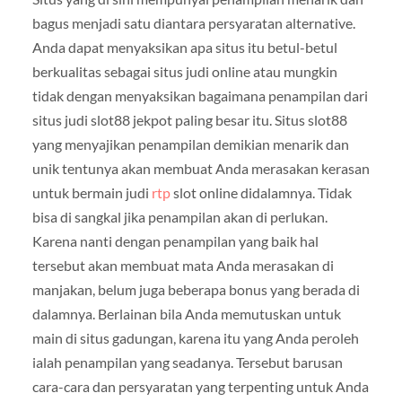
bagus menjadi satu diantara persyaratan alternative.
Anda dapat menyaksikan apa situs itu betul-betul
berkualitas sebagai situs judi online atau mungkin
tidak dengan menyaksikan bagaimana penampilan dari
situs judi slot88 jekpot paling besar itu. Situs slot88
yang menyajikan penampilan demikian menarik dan
unik tentunya akan membuat Anda merasakan kerasan
untuk bermain judi
rtp
slot online didalamnya. Tidak
bisa di sangkal jika penampilan akan di perlukan.
Karena nanti dengan penampilan yang baik hal
tersebut akan membuat mata Anda merasakan di
manjakan, belum juga beberapa bonus yang berada di
dalamnya. Berlainan bila Anda memutuskan untuk
main di situs gadungan, karena itu yang Anda peroleh
ialah penampilan yang seadanya. Tersebut barusan
cara-cara dan persyaratan yang terpenting untuk Anda