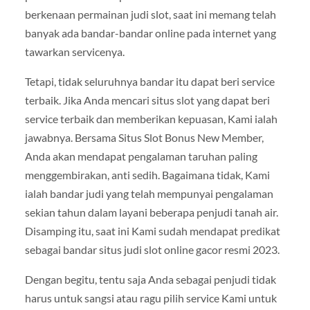
berkenaan permainan judi slot, saat ini memang telah
banyak ada bandar-bandar online pada internet yang
tawarkan servicenya.
Tetapi, tidak seluruhnya bandar itu dapat beri service
terbaik. Jika Anda mencari situs slot yang dapat beri
service terbaik dan memberikan kepuasan, Kami ialah
jawabnya. Bersama Situs Slot Bonus New Member,
Anda akan mendapat pengalaman taruhan paling
menggembirakan, anti sedih. Bagaimana tidak, Kami
ialah bandar judi yang telah mempunyai pengalaman
sekian tahun dalam layani beberapa penjudi tanah air.
Disamping itu, saat ini Kami sudah mendapat predikat
sebagai bandar situs judi slot online gacor resmi 2023.
Dengan begitu, tentu saja Anda sebagai penjudi tidak
harus untuk sangsi atau ragu pilih service Kami untuk