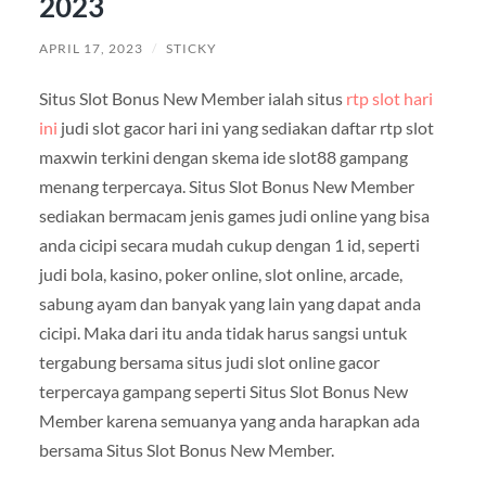
2023
APRIL 17, 2023
/
STICKY
Situs Slot Bonus New Member ialah situs
rtp slot hari
ini
judi slot gacor hari ini yang sediakan daftar rtp slot
maxwin terkini dengan skema ide slot88 gampang
menang terpercaya. Situs Slot Bonus New Member
sediakan bermacam jenis games judi online yang bisa
anda cicipi secara mudah cukup dengan 1 id, seperti
judi bola, kasino, poker online, slot online, arcade,
sabung ayam dan banyak yang lain yang dapat anda
cicipi. Maka dari itu anda tidak harus sangsi untuk
tergabung bersama situs judi slot online gacor
terpercaya gampang seperti Situs Slot Bonus New
Member karena semuanya yang anda harapkan ada
bersama Situs Slot Bonus New Member.