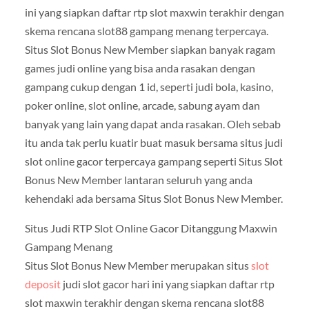
ini yang siapkan daftar rtp slot maxwin terakhir dengan
skema rencana slot88 gampang menang terpercaya.
Situs Slot Bonus New Member siapkan banyak ragam
games judi online yang bisa anda rasakan dengan
gampang cukup dengan 1 id, seperti judi bola, kasino,
poker online, slot online, arcade, sabung ayam dan
banyak yang lain yang dapat anda rasakan. Oleh sebab
itu anda tak perlu kuatir buat masuk bersama situs judi
slot online gacor terpercaya gampang seperti Situs Slot
Bonus New Member lantaran seluruh yang anda
kehendaki ada bersama Situs Slot Bonus New Member.
Situs Judi RTP Slot Online Gacor Ditanggung Maxwin
Gampang Menang
Situs Slot Bonus New Member merupakan situs
slot
deposit
judi slot gacor hari ini yang siapkan daftar rtp
slot maxwin terakhir dengan skema rencana slot88