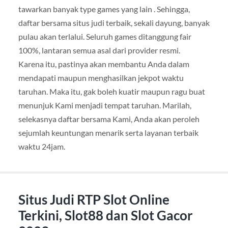
tawarkan banyak type games yang lain . Sehingga,
daftar bersama situs judi terbaik, sekali dayung, banyak
pulau akan terlalui. Seluruh games ditanggung fair
100%, lantaran semua asal dari provider resmi.
Karena itu, pastinya akan membantu Anda dalam
mendapati maupun menghasilkan jekpot waktu
taruhan. Maka itu, gak boleh kuatir maupun ragu buat
menunjuk Kami menjadi tempat taruhan. Marilah,
selekasnya daftar bersama Kami, Anda akan peroleh
sejumlah keuntungan menarik serta layanan terbaik
waktu 24jam.
Situs Judi RTP Slot Online
Terkini, Slot88 dan Slot Gacor