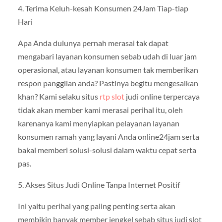
4. Terima Keluh-kesah Konsumen 24Jam Tiap-tiap
Hari
Apa Anda dulunya pernah merasai tak dapat
mengabari layanan konsumen sebab udah di luar jam
operasional, atau layanan konsumen tak memberikan
respon panggilan anda? Pastinya begitu mengesalkan
khan? Kami selaku situs
rtp slot
judi online terpercaya
tidak akan member kami merasai perihal itu, oleh
karenanya kami menyiapkan pelayanan layanan
konsumen ramah yang layani Anda online24jam serta
bakal memberi solusi-solusi dalam waktu cepat serta
pas.
5. Akses Situs Judi Online Tanpa Internet Positif
Ini yaitu perihal yang paling penting serta akan
membikin banyak member jengkel sebab situs judi slot