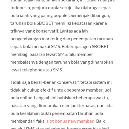
Indonesia, penjuru dunia setuju jika olahraga sepak
bola ialah yang paling populer. Semenjak dibangun,
taruhan bola SBOBET memiliki kebatasan karena
triknya yang konservatif. Lantas ada lah
pengembangan marketing dan penempatan taruhan
sepak bola memakai SMS. Beberapa agen SBOBET
membagi pasaran lewat SMS, lalu member
membalasnya dengan taruhan bola yang diharapkan
lewat telephone atau SMS.
Tidak saja benar-benar konservatif, tetapi sistem ini
tidaklah cukup efektif untuk beberapa member judi
bola online. Langkah ini habiskan beberapa waktu,
pasaran yang diumumkan menjadi terbatas, dan ada
pula kesalahan bukti penempatan taruhan bola
member dari faksi
slot bonus new member
. Baik
melalui SMS atau telephone, human error bisa jadi