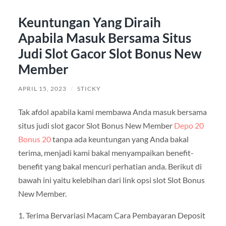
Keuntungan Yang Diraih
Apabila Masuk Bersama Situs
Judi Slot Gacor Slot Bonus New
Member
APRIL 15, 2023
/
STICKY
Tak afdol apabila kami membawa Anda masuk bersama
situs judi slot gacor Slot Bonus New Member
Depo 20
Bonus 20
tanpa ada keuntungan yang Anda bakal
terima, menjadi kami bakal menyampaikan benefit-
benefit yang bakal mencuri perhatian anda. Berikut di
bawah ini yaitu kelebihan dari link opsi slot Slot Bonus
New Member.
1. Terima Bervariasi Macam Cara Pembayaran Deposit