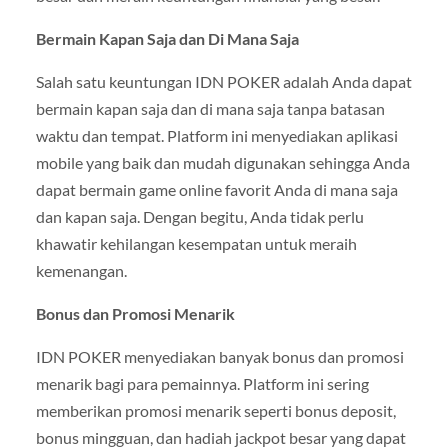
Bermain Kapan Saja dan Di Mana Saja
Salah satu keuntungan IDN POKER adalah Anda dapat
bermain kapan saja dan di mana saja tanpa batasan
waktu dan tempat. Platform ini menyediakan aplikasi
mobile yang baik dan mudah digunakan sehingga Anda
dapat bermain game online favorit Anda di mana saja
dan kapan saja. Dengan begitu, Anda tidak perlu
khawatir kehilangan kesempatan untuk meraih
kemenangan.
Bonus dan Promosi Menarik
IDN POKER menyediakan banyak bonus dan promosi
menarik bagi para pemainnya. Platform ini sering
memberikan promosi menarik seperti bonus deposit,
bonus mingguan, dan hadiah jackpot besar yang dapat