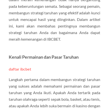
pada keberuntungan semata. Sebagai seorang pemain,
membangun strategi taruhan yang efektif adalah kunci
untuk mencapai hasil yang diinginkan. Dalam artikel
ini, kami akan membahas pentingnya membangun
strategi taruhan Anda dan bagaimana Anda dapat
meraih kemenangan di IBCBET.
Kenali Permainan dan Pasar Taruhan
daftar ibcbet
Langkah pertama dalam membangun strategi taruhan
yang sukses adalah memahami permainan dan pasar
taruhan yang Anda ikuti. Apakah Anda tertarik pada
taruhan olahraga seperti sepak bola, basket, atau tenis,
atau apakah Anda lebih suka bermain di kasino dengan