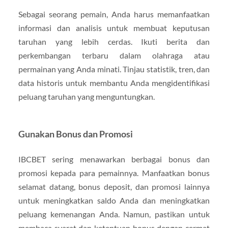
Sebagai seorang pemain, Anda harus memanfaatkan
informasi dan analisis untuk membuat keputusan
taruhan yang lebih cerdas. Ikuti berita dan
perkembangan terbaru dalam olahraga atau
permainan yang Anda minati. Tinjau statistik, tren, dan
data historis untuk membantu Anda mengidentifikasi
peluang taruhan yang menguntungkan.
Gunakan Bonus dan Promosi
IBCBET sering menawarkan berbagai bonus dan
promosi kepada para pemainnya. Manfaatkan bonus
selamat datang, bonus deposit, dan promosi lainnya
untuk meningkatkan saldo Anda dan meningkatkan
peluang kemenangan Anda. Namun, pastikan untuk
membaca syarat dan ketentuan bonus dengan cermat