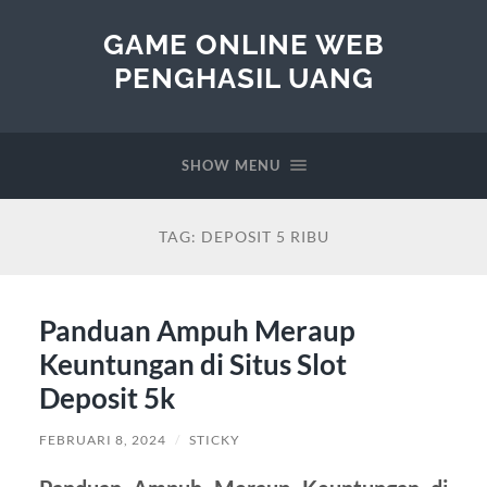
GAME ONLINE WEB
PENGHASIL UANG
SHOW MENU
TAG:
DEPOSIT 5 RIBU
Panduan Ampuh Meraup
Keuntungan di Situs Slot
Deposit 5k
FEBRUARI 8, 2024
/
STICKY