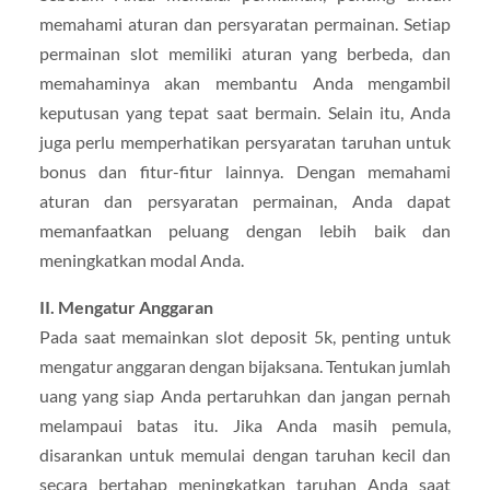
memahami aturan dan persyaratan permainan. Setiap
permainan slot memiliki aturan yang berbeda, dan
memahaminya akan membantu Anda mengambil
keputusan yang tepat saat bermain. Selain itu, Anda
juga perlu memperhatikan persyaratan taruhan untuk
bonus dan fitur-fitur lainnya. Dengan memahami
aturan dan persyaratan permainan, Anda dapat
memanfaatkan peluang dengan lebih baik dan
meningkatkan modal Anda.
II. Mengatur Anggaran
Pada saat memainkan slot deposit 5k, penting untuk
mengatur anggaran dengan bijaksana. Tentukan jumlah
uang yang siap Anda pertaruhkan dan jangan pernah
melampaui batas itu. Jika Anda masih pemula,
disarankan untuk memulai dengan taruhan kecil dan
secara bertahap meningkatkan taruhan Anda saat