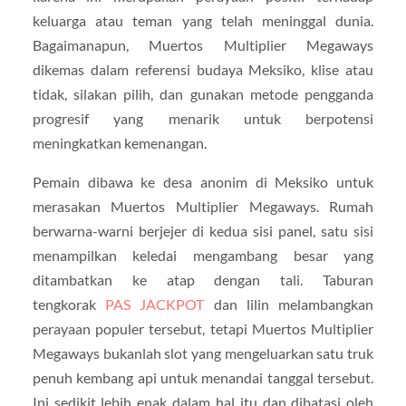
keluarga atau teman yang telah meninggal dunia.
Bagaimanapun, Muertos Multiplier Megaways
dikemas dalam referensi budaya Meksiko, klise atau
tidak, silakan pilih, dan gunakan metode pengganda
progresif yang menarik untuk berpotensi
meningkatkan kemenangan.
Pemain dibawa ke desa anonim di Meksiko untuk
merasakan Muertos Multiplier Megaways. Rumah
berwarna-warni berjejer di kedua sisi panel, satu sisi
menampilkan keledai mengambang besar yang
ditambatkan ke atap dengan tali. Taburan
tengkorak
PAS JACKPOT
dan lilin melambangkan
perayaan populer tersebut, tetapi Muertos Multiplier
Megaways bukanlah slot yang mengeluarkan satu truk
penuh kembang api untuk menandai tanggal tersebut.
Ini sedikit lebih enak dalam hal itu dan dibatasi oleh