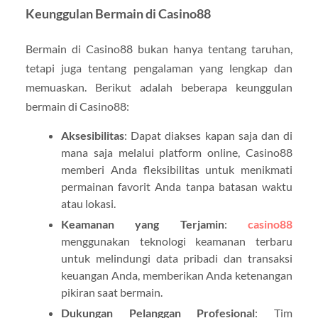
Keunggulan Bermain di Casino88
Bermain di Casino88 bukan hanya tentang taruhan,
tetapi juga tentang pengalaman yang lengkap dan
memuaskan. Berikut adalah beberapa keunggulan
bermain di Casino88:
Aksesibilitas
: Dapat diakses kapan saja dan di
mana saja melalui platform online, Casino88
memberi Anda fleksibilitas untuk menikmati
permainan favorit Anda tanpa batasan waktu
atau lokasi.
Keamanan yang Terjamin
:
casino88
menggunakan teknologi keamanan terbaru
untuk melindungi data pribadi dan transaksi
keuangan Anda, memberikan Anda ketenangan
pikiran saat bermain.
Dukungan Pelanggan Profesional
: Tim