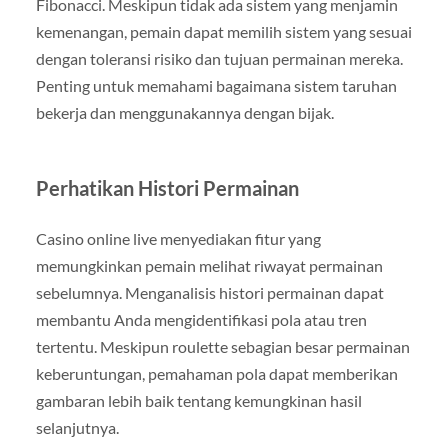
Fibonacci. Meskipun tidak ada sistem yang menjamin
kemenangan, pemain dapat memilih sistem yang sesuai
dengan toleransi risiko dan tujuan permainan mereka.
Penting untuk memahami bagaimana sistem taruhan
bekerja dan menggunakannya dengan bijak.
Perhatikan Histori Permainan
Casino online live menyediakan fitur yang
memungkinkan pemain melihat riwayat permainan
sebelumnya. Menganalisis histori permainan dapat
membantu Anda mengidentifikasi pola atau tren
tertentu. Meskipun roulette sebagian besar permainan
keberuntungan, pemahaman pola dapat memberikan
gambaran lebih baik tentang kemungkinan hasil
selanjutnya.