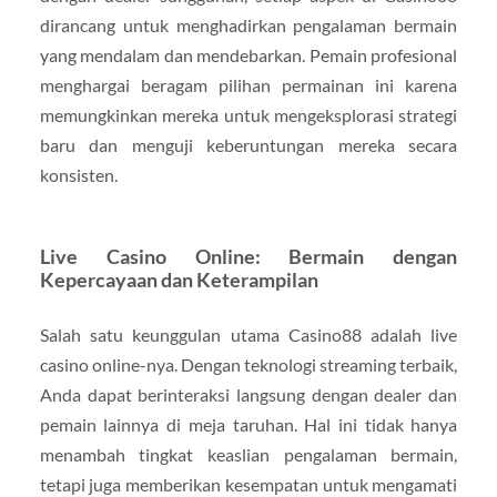
dirancang untuk menghadirkan pengalaman bermain
yang mendalam dan mendebarkan. Pemain profesional
menghargai beragam pilihan permainan ini karena
memungkinkan mereka untuk mengeksplorasi strategi
baru dan menguji keberuntungan mereka secara
konsisten.
Live Casino Online: Bermain dengan
Kepercayaan dan Keterampilan
Salah satu keunggulan utama Casino88 adalah live
casino online-nya. Dengan teknologi streaming terbaik,
Anda dapat berinteraksi langsung dengan dealer dan
pemain lainnya di meja taruhan. Hal ini tidak hanya
menambah tingkat keaslian pengalaman bermain,
tetapi juga memberikan kesempatan untuk mengamati