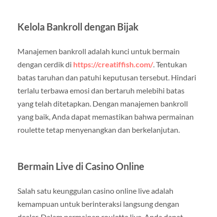
Kelola Bankroll dengan Bijak
Manajemen bankroll adalah kunci untuk bermain
dengan cerdik di
https://creatiffish.com/
. Tentukan
batas taruhan dan patuhi keputusan tersebut. Hindari
terlalu terbawa emosi dan bertaruh melebihi batas
yang telah ditetapkan. Dengan manajemen bankroll
yang baik, Anda dapat memastikan bahwa permainan
roulette tetap menyenangkan dan berkelanjutan.
Bermain Live di Casino Online
Salah satu keunggulan casino online live adalah
kemampuan untuk berinteraksi langsung dengan
dealer. Dalam permainan roulette live, Anda dapat