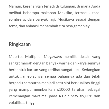
Namun, kesenangan terjadi di gulungan, di mana Anda
melihat beberapa makanan Meksiko, termasuk taco,
sombrero, dan banyak lagi. Musiknya sesuai dengan
tema, dan animasi menambah cita rasa gameplay.
Ringkasan
Muertos Multiplier Megaways memiliki desain yang
sangat meriah dengan banyak warna dan karya seninya
berbentuk kartun yang terlihat sangat lucu. Sedangkan
untuk gameplaynya, semua bahannya ada dan telah
berpadu sempurna menjadi satu slot berkualitas tinggi
yang mampu memberikan x10000 taruhan sebagai
kemenangan maksimal pada RTP ninety six,03% dan
volatilitas tinggi.