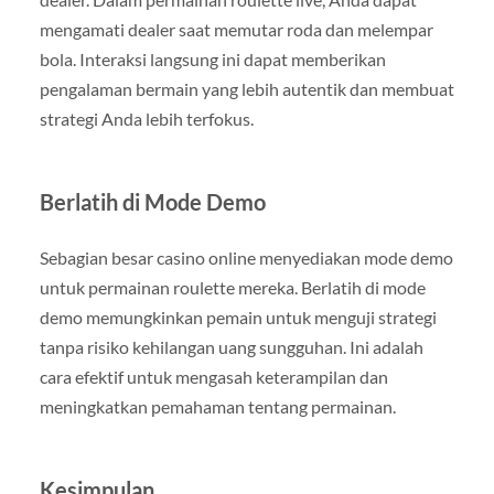
mengamati dealer saat memutar roda dan melempar
bola. Interaksi langsung ini dapat memberikan
pengalaman bermain yang lebih autentik dan membuat
strategi Anda lebih terfokus.
Berlatih di Mode Demo
Sebagian besar casino online menyediakan mode demo
untuk permainan roulette mereka. Berlatih di mode
demo memungkinkan pemain untuk menguji strategi
tanpa risiko kehilangan uang sungguhan. Ini adalah
cara efektif untuk mengasah keterampilan dan
meningkatkan pemahaman tentang permainan.
Kesimpulan