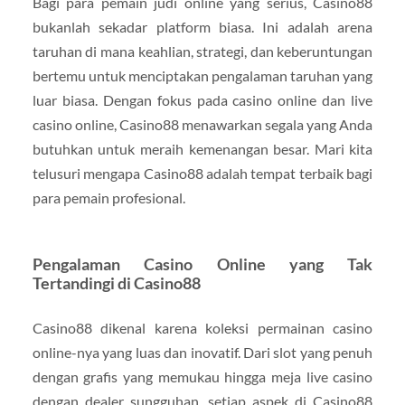
Bagi para pemain judi online yang serius, Casino88
bukanlah sekadar platform biasa. Ini adalah arena
taruhan di mana keahlian, strategi, dan keberuntungan
bertemu untuk menciptakan pengalaman taruhan yang
luar biasa. Dengan fokus pada casino online dan live
casino online, Casino88 menawarkan segala yang Anda
butuhkan untuk meraih kemenangan besar. Mari kita
telusuri mengapa Casino88 adalah tempat terbaik bagi
para pemain profesional.
Pengalaman Casino Online yang Tak
Tertandingi di Casino88
Casino88 dikenal karena koleksi permainan casino
online-nya yang luas dan inovatif. Dari slot yang penuh
dengan grafis yang memukau hingga meja live casino
dengan dealer sungguhan, setiap aspek di Casino88