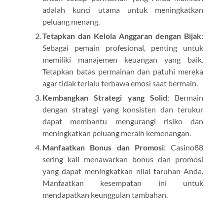
adalah kunci utama untuk meningkatkan
peluang menang.
Tetapkan dan Kelola Anggaran dengan Bijak
:
Sebagai pemain profesional, penting untuk
memiliki manajemen keuangan yang baik.
Tetapkan batas permainan dan patuhi mereka
agar tidak terlalu terbawa emosi saat bermain.
Kembangkan Strategi yang Solid
: Bermain
dengan strategi yang konsisten dan terukur
dapat membantu mengurangi risiko dan
meningkatkan peluang meraih kemenangan.
Manfaatkan Bonus dan Promosi
: Casino88
sering kali menawarkan bonus dan promosi
yang dapat meningkatkan nilai taruhan Anda.
Manfaatkan kesempatan ini untuk
mendapatkan keunggulan tambahan.