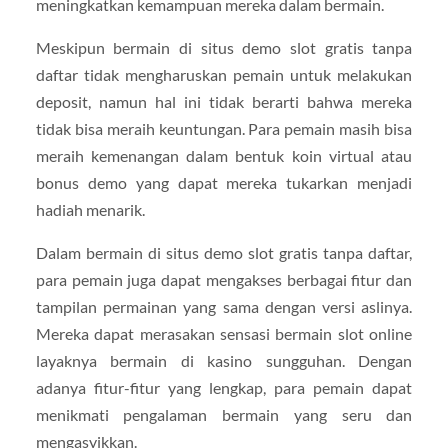
meningkatkan kemampuan mereka dalam bermain.
Meskipun bermain di situs demo slot gratis tanpa
daftar tidak mengharuskan pemain untuk melakukan
deposit, namun hal ini tidak berarti bahwa mereka
tidak bisa meraih keuntungan. Para pemain masih bisa
meraih kemenangan dalam bentuk koin virtual atau
bonus demo yang dapat mereka tukarkan menjadi
hadiah menarik.
Dalam bermain di situs demo slot gratis tanpa daftar,
para pemain juga dapat mengakses berbagai fitur dan
tampilan permainan yang sama dengan versi aslinya.
Mereka dapat merasakan sensasi bermain slot online
layaknya bermain di kasino sungguhan. Dengan
adanya fitur-fitur yang lengkap, para pemain dapat
menikmati pengalaman bermain yang seru dan
mengasyikkan.