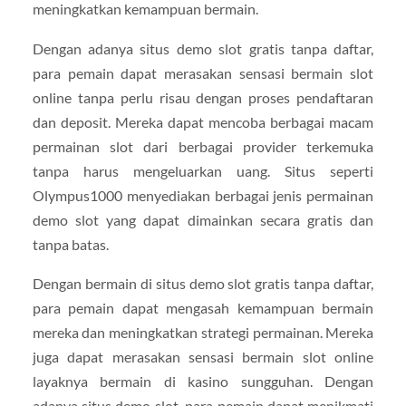
meningkatkan kemampuan bermain.
Dengan adanya situs demo slot gratis tanpa daftar,
para pemain dapat merasakan sensasi bermain slot
online tanpa perlu risau dengan proses pendaftaran
dan deposit. Mereka dapat mencoba berbagai macam
permainan slot dari berbagai provider terkemuka
tanpa harus mengeluarkan uang. Situs seperti
Olympus1000 menyediakan berbagai jenis permainan
demo slot yang dapat dimainkan secara gratis dan
tanpa batas.
Dengan bermain di situs demo slot gratis tanpa daftar,
para pemain dapat mengasah kemampuan bermain
mereka dan meningkatkan strategi permainan. Mereka
juga dapat merasakan sensasi bermain slot online
layaknya bermain di kasino sungguhan. Dengan
adanya situs demo slot, para pemain dapat menikmati