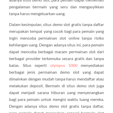
pengalaman bermain yang seru dan mengasyikkan
tanpa harus mengeluarkan uang.
Dalam kesimpulan, situs demo slot gratis tanpa daftar
merupakan tempat yang cocok bagi para pemain yang
ingin mencoba permainan slot online tanpa risiko
kehilangan uang. Dengan adanya situs ini, para pemain
dapat mencoba berbagai macam permainan slot dari
berbagai provider terkemuka secara gratis dan tanpa
batas. Situs seperti
olympus 1000
menyediakan
berbagai jenis permainan demo slot yang dapat
dimainkan dengan mudah tanpa harus mendaftar atau
melakukan deposit. Bermain di situs demo slot juga
dapat menjadi sarana hiburan yang menyenangkan
bagi para pemain untuk mengisi waktu luang mereka.
Dengan adanya situs demo slot gratis tanpa daftar,
para pemain dapat merasakan sensasi bermain slot