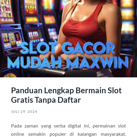
Panduan Lengkap Bermain Slot
Gratis Tanpa Daftar
JULI 29, 2024
Pada zaman yang serba digital ini, permainan slot
online semakin populer di kalangan masyarakat.