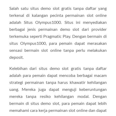
Salah satu situs demo slot gratis tanpa daftar yang
terkenal di kalangan pecinta permainan slot online
adalah Situs Olympus1000. Situs ini menyediakan
berbagai jenis permainan demo slot dari provider
terkemuka seperti Pragmatic Play. Dengan bermain di
situs Olympus1000, para pemain dapat merasakan
sensasi bermain slot online tanpa perlu melakukan
deposit.
Kelebihan dari situs demo slot gratis tanpa daftar
adalah para pemain dapat mencoba berbagai macam
strategi permainan tanpa harus khawatir kehilangan
uang. Mereka juga dapat menguji keberuntungan
mereka tanpa resiko kehilangan modal. Dengan
bermain di situs demo slot, para pemain dapat lebih
memahami cara kerja permainan slot online dan dapat