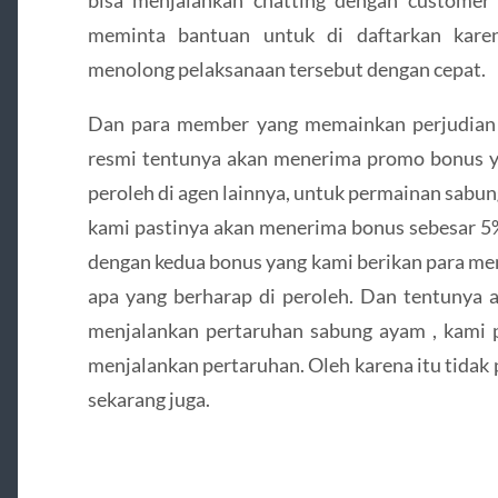
meminta bantuan untuk di daftarkan kare
menolong pelaksanaan tersebut dengan cepat.
Dan para member yang memainkan perjudian
resmi tentunya akan menerima promo bonus ya
peroleh di agen lainnya, untuk permainan sab
kami pastinya akan menerima bonus sebesar 5%
dengan kedua bonus yang kami berikan para m
apa yang berharap di peroleh. Dan tentunya 
menjalankan pertaruhan sabung ayam , kami
menjalankan pertaruhan. Oleh karena itu tidak 
sekarang juga.