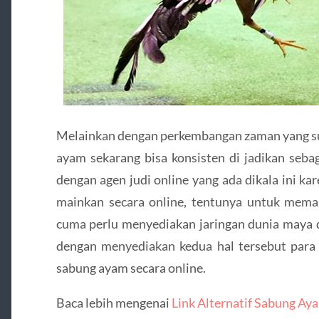
Melainkan dengan perkembangan zaman yang 
ayam sekarang bisa konsisten di jadikan seba
dengan agen judi online yang ada dikala ini k
mainkan secara online, tentunya untuk mem
cuma perlu menyediakan jaringan dunia maya 
dengan menyediakan kedua hal tersebut par
sabung ayam secara online.
Baca lebih mengenai
Link Alternatif Sabung Ay