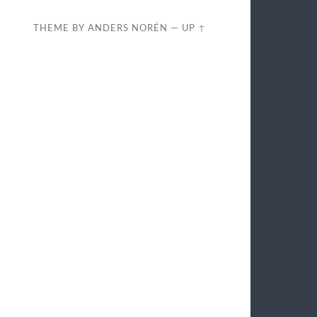
THEME BY
ANDERS NORÉN
—
UP ↑