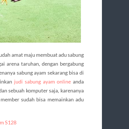
sudah amat maju membuat adu sabung
gai arena taruhan, dengan bergabung
arenanya sabung ayam sekarang bisa di
ainkan
judi sabung ayam online
anda
dan sebuah komputer saja, karenanya
a member sudah bisa memainkan adu
am S128