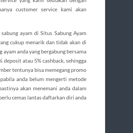
nanya customer service kami akan
 sabung ayam di Situs Sabung Ayam
ng cukup menarik dan tidak akan di
ung ayam anda yang bergabung bersama
 deposit atau 5% cashback, sehingga
ember tentunya bisa memegang promo
apabila anda belum mengerti metode
 pastinya akan menemani anda dalam
perlu cemas lantas daftarkan diri anda