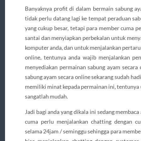
Banyaknya profit di dalam bermain sabung ay
tidak perlu datang lagi ke tempat peraduan sa
yang cukup besar, tetapi para member cuma p
santai dan menyiapkan perbekalan untuk meny
komputer anda, dan untuk menjalankan pertar
online, tentunya anda wajib menjalankan pe
menyediakan permainan sabung ayam secara on
sabung ayam secara online sekarang sudah ha
memiliki minat kepada permainan ini, tentunya
sangatlah mudah.
Jadi bagi anda yang dikala ini sedang membaca a
cuma perlu menjalankan chatting dengan cu
selama 24jam / seminggu sehingga para member
bisa menjalankan chatting dengan customer