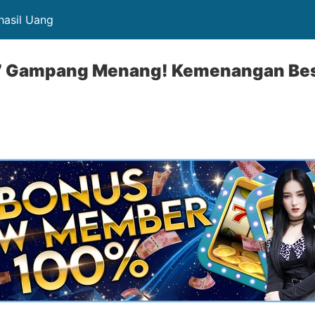
asil Uang
77 Gampang Menang! Kemenangan Bes