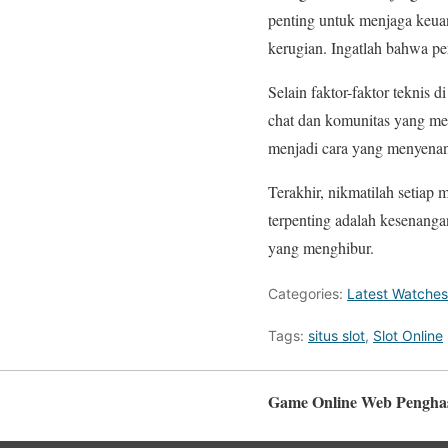
penting untuk menjaga keuan
kerugian. Ingatlah bahwa pe
Selain faktor-faktor teknis 
chat dan komunitas yang me
menjadi cara yang menyenan
Terakhir, nikmatilah setiap
terpenting adalah kesenanga
yang menghibur.
Categories:
Latest Watches
Tags:
situs slot
,
Slot Online
Game Online Web Penghas