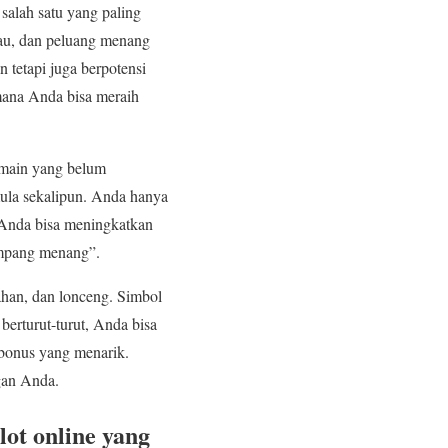
 salah satu yang paling
kau, dan peluang menang
tetapi juga berpotensi
mana Anda bisa meraih
emain yang belum
ula sekalipun. Anda hanya
, Anda bisa meningkatkan
ampang menang”.
ahan, dan lonceng. Simbol
erturut-turut, Anda bisa
 bonus yang menarik.
gan Anda.
lot online yang