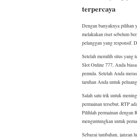
terpercaya
Dengan banyaknya pilihan y
melakukan riset sebelum berg
pelanggan yang responsif. D
Setelah memilih situs yang 
Slot Online 777, Anda biasa
pemula. Setelah Anda mera
taruhan Anda untuk peluang
Salah satu trik untuk menin
permainan tersebut. RTP ada
Pilihlah permainan dengan R
menguntungkan untuk pemai
Sebagai tambahan, jangan l