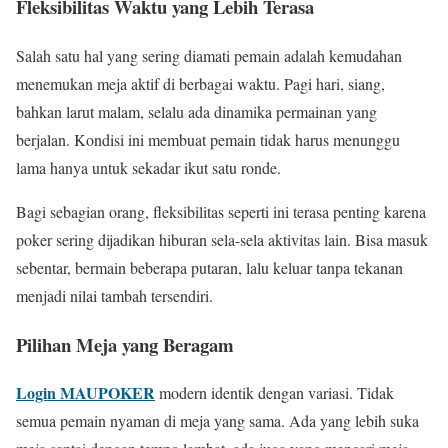
Fleksibilitas Waktu yang Lebih Terasa
Salah satu hal yang sering diamati pemain adalah kemudahan
menemukan meja aktif di berbagai waktu. Pagi hari, siang,
bahkan larut malam, selalu ada dinamika permainan yang
berjalan. Kondisi ini membuat pemain tidak harus menunggu
lama hanya untuk sekadar ikut satu ronde.
Bagi sebagian orang, fleksibilitas seperti ini terasa penting karena
poker sering dijadikan hiburan sela-sela aktivitas lain. Bisa masuk
sebentar, bermain beberapa putaran, lalu keluar tanpa tekanan
menjadi nilai tambah tersendiri.
Pilihan Meja yang Beragam
Login MAUPOKER
modern identik dengan variasi. Tidak
semua pemain nyaman di meja yang sama. Ada yang lebih suka