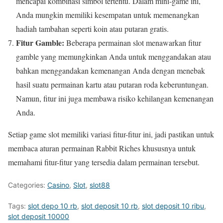
mencapai kombinasi simbol tertentu. Dalam mini-game ini,
Anda mungkin memiliki kesempatan untuk memenangkan
hadiah tambahan seperti koin atau putaran gratis.
Fitur Gamble:
Beberapa permainan slot menawarkan fitur
gamble yang memungkinkan Anda untuk menggandakan atau
bahkan menggandakan kemenangan Anda dengan menebak
hasil suatu permainan kartu atau putaran roda keberuntungan.
Namun, fitur ini juga membawa risiko kehilangan kemenangan
Anda.
Setiap game slot memiliki variasi fitur-fitur ini, jadi pastikan untuk
membaca aturan permainan Rabbit Riches khususnya untuk
memahami fitur-fitur yang tersedia dalam permainan tersebut.
Categories:
Casino
,
Slot
,
slot88
Tags:
slot depo 10 rb
,
slot deposit 10 rb
,
slot deposit 10 ribu
,
slot deposit 10000