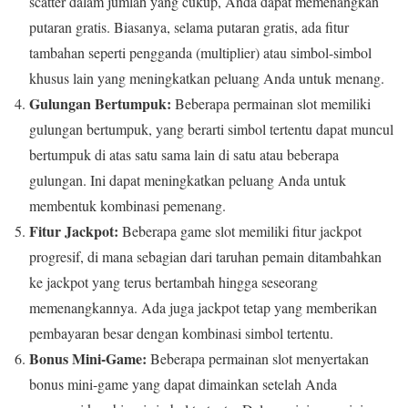
scatter dalam jumlah yang cukup, Anda dapat memenangkan
putaran gratis. Biasanya, selama putaran gratis, ada fitur
tambahan seperti pengganda (multiplier) atau simbol-simbol
khusus lain yang meningkatkan peluang Anda untuk menang.
Gulungan Bertumpuk:
Beberapa permainan slot memiliki
gulungan bertumpuk, yang berarti simbol tertentu dapat muncul
bertumpuk di atas satu sama lain di satu atau beberapa
gulungan. Ini dapat meningkatkan peluang Anda untuk
membentuk kombinasi pemenang.
Fitur Jackpot:
Beberapa game slot memiliki fitur jackpot
progresif, di mana sebagian dari taruhan pemain ditambahkan
ke jackpot yang terus bertambah hingga seseorang
memenangkannya. Ada juga jackpot tetap yang memberikan
pembayaran besar dengan kombinasi simbol tertentu.
Bonus Mini-Game:
Beberapa permainan slot menyertakan
bonus mini-game yang dapat dimainkan setelah Anda