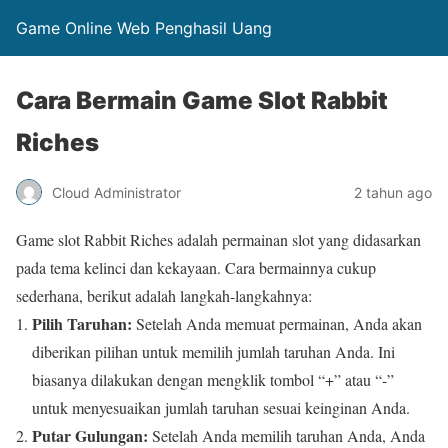
Game Online Web Penghasil Uang
Cara Bermain Game Slot Rabbit
Riches
Cloud Administrator
2 tahun ago
Game slot Rabbit Riches adalah permainan slot yang didasarkan
pada tema kelinci dan kekayaan. Cara bermainnya cukup
sederhana, berikut adalah langkah-langkahnya:
Pilih Taruhan:
Setelah Anda memuat permainan, Anda akan
diberikan pilihan untuk memilih jumlah taruhan Anda. Ini
biasanya dilakukan dengan mengklik tombol “+” atau “-”
untuk menyesuaikan jumlah taruhan sesuai keinginan Anda.
Putar Gulungan:
Setelah Anda memilih taruhan Anda, Anda