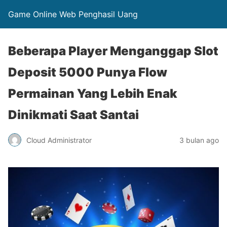
Game Online Web Penghasil Uang
Beberapa Player Menganggap Slot
Deposit 5000 Punya Flow
Permainan Yang Lebih Enak
Dinikmati Saat Santai
Cloud Administrator
3 bulan ago