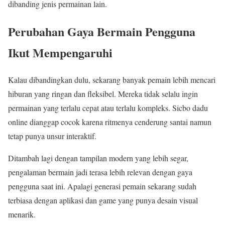
dibanding jenis permainan lain.
Perubahan Gaya Bermain Pengguna
Ikut Mempengaruhi
Kalau dibandingkan dulu, sekarang banyak pemain lebih mencari
hiburan yang ringan dan fleksibel. Mereka tidak selalu ingin
permainan yang terlalu cepat atau terlalu kompleks. Sicbo dadu
online dianggap cocok karena ritmenya cenderung santai namun
tetap punya unsur interaktif.
Ditambah lagi dengan tampilan modern yang lebih segar,
pengalaman bermain jadi terasa lebih relevan dengan gaya
pengguna saat ini. Apalagi generasi pemain sekarang sudah
terbiasa dengan aplikasi dan game yang punya desain visual
menarik.