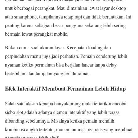
untuk berbagai perangkat. Mau dimainkan lewat layar desktop
atau smartphone, tampilannya tetap rapi dan tidak berantakan. Ini
penting karena sebagian besar pengguna sekarang lebih sering
bermain lewat perangkat mobile.
Bukan cuma soal ukuran layar. Kecepatan loading dan
perpindahan menu juga jadi perhatian. Pemain cenderung lebih
nyaman ketika permainan bisa berjalan lancar tanpa delay
berlebihan atau tampilan yang terlalu ramai.
Efek Interaktif Membuat Permainan Lebih Hidup
Salah satu alasan kenapa banyak orang mulai tertarik mencoba
sicbo slot adalah adanya elemen interaktif yang lebih terasa
dibanding sebelumnya. Misalnya ketika pemain memilih
kombinasi angka tertentu, muncul animasi respons yang membuat
permainan terasa lebih aktif.