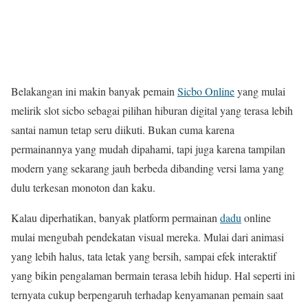
Belakangan ini makin banyak pemain
Sicbo Online
yang mulai
melirik slot sicbo sebagai pilihan hiburan digital yang terasa lebih
santai namun tetap seru diikuti. Bukan cuma karena
permainannya yang mudah dipahami, tapi juga karena tampilan
modern yang sekarang jauh berbeda dibanding versi lama yang
dulu terkesan monoton dan kaku.
Kalau diperhatikan, banyak platform permainan
dadu
online
mulai mengubah pendekatan visual mereka. Mulai dari animasi
yang lebih halus, tata letak yang bersih, sampai efek interaktif
yang bikin pengalaman bermain terasa lebih hidup. Hal seperti ini
ternyata cukup berpengaruh terhadap kenyamanan pemain saat