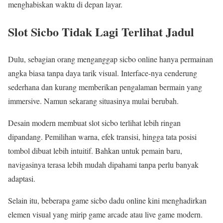
menghabiskan waktu di depan layar.
Slot Sicbo Tidak Lagi Terlihat Jadul
Dulu, sebagian orang menganggap sicbo online hanya permainan
angka biasa tanpa daya tarik visual. Interface-nya cenderung
sederhana dan kurang memberikan pengalaman bermain yang
immersive. Namun sekarang situasinya mulai berubah.
Desain modern membuat slot sicbo terlihat lebih ringan
dipandang. Pemilihan warna, efek transisi, hingga tata posisi
tombol dibuat lebih intuitif. Bahkan untuk pemain baru,
navigasinya terasa lebih mudah dipahami tanpa perlu banyak
adaptasi.
Selain itu, beberapa game sicbo dadu online kini menghadirkan
elemen visual yang mirip game arcade atau live game modern.