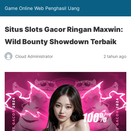
Game Online Web Penghasil Uang
Situs Slots Gacor Ringan Maxwin:
Wild Bounty Showdown Terbaik
Cloud Administrator
2 tahun ago