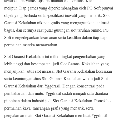
tawarkan bervariasi opsi permainan Slot Garansi Kekalahan
melipur. Tiap games yang diperkembangkan oleh PG Soft punyai
objek yang berbeda serta spesifikasi inovatif yang menarik. Slot
Garansi Kekalahan nikmati grafis yang mengagumkan, animasi
bagus, dan serunya saat putar gulungan slot taruhan online. PG
Soft mengedepankan keamanan serta keadilan dalam tiap-tiap
permainan mereka menawarkan.
Slot Garansi Kekalahan ini miliki tingkat pengembalian yang
lebih tinggi dan kesempatan. judi Slot Garansi Kekalahan yang
menjanjikan. situs slot merasai Slot Garansi Kekalahan keceriaan
serta keuntungan situs Slot Garansi Kekalahan waktu judi Slot
Garansi Kekalahan dari Yggdrasil. Dengan konsentrasi pada
pembaharuan dan mutu, Yggdrasil sudah menjadi satu diantara
pimpinan dalam industri judi Slot Garansi Kekalahan. Portofolio
permainan kaya, rancangan grafis yang menarik, serta
pengalaman main Slot Garansi Kekalahan membuat Yggdrasil