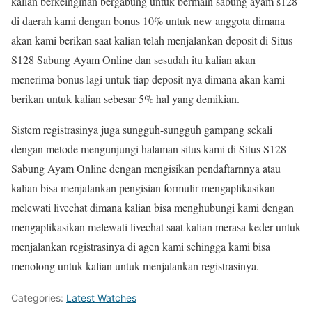
kalian berkeinginan bergabung untuk bermain sabung ayam s128
di daerah kami dengan bonus 10% untuk new anggota dimana
akan kami berikan saat kalian telah menjalankan deposit di Situs
S128 Sabung Ayam Online dan sesudah itu kalian akan
menerima bonus lagi untuk tiap deposit nya dimana akan kami
berikan untuk kalian sebesar 5% hal yang demikian.
Sistem registrasinya juga sungguh-sungguh gampang sekali
dengan metode mengunjungi halaman situs kami di Situs S128
Sabung Ayam Online dengan mengisikan pendaftarnnya atau
kalian bisa menjalankan pengisian formulir mengaplikasikan
melewati livechat dimana kalian bisa menghubungi kami dengan
mengaplikasikan melewati livechat saat kalian merasa keder untuk
menjalankan registrasinya di agen kami sehingga kami bisa
menolong untuk kalian untuk menjalankan registrasinya.
Categories:
Latest Watches