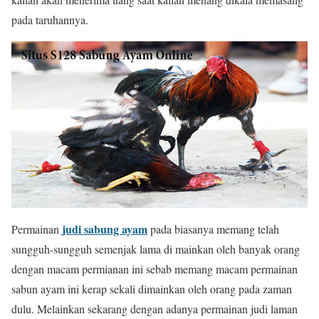
pada taruhannya.
judi sabung ayam
Permainan
pada biasanya memang telah
sungguh-sungguh semenjak lama di mainkan oleh banyak orang
dengan macam permianan ini sebab memang macam permainan
sabun ayam ini kerap sekali dimainkan oleh orang pada zaman
dulu. Melainkan sekarang dengan adanya permainan judi laman