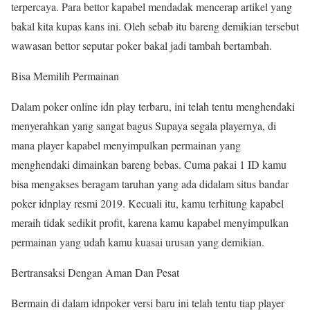
terpercaya. Para bettor kapabel mendadak mencerap artikel yang
bakal kita kupas kans ini. Oleh sebab itu bareng demikian tersebut
wawasan bettor seputar poker bakal jadi tambah bertambah.
Bisa Memilih Permainan
Dalam poker online idn play terbaru, ini telah tentu menghendaki
menyerahkan yang sangat bagus Supaya segala playernya, di
mana player kapabel menyimpulkan permainan yang
menghendaki dimainkan bareng bebas. Cuma pakai 1 ID kamu
bisa mengakses beragam taruhan yang ada didalam situs bandar
poker idnplay resmi 2019. Kecuali itu, kamu terhitung kapabel
meraih tidak sedikit profit, karena kamu kapabel menyimpulkan
permainan yang udah kamu kuasai urusan yang demikian.
Bertransaksi Dengan Aman Dan Pesat
Bermain di dalam idnpoker versi baru ini telah tentu tiap player