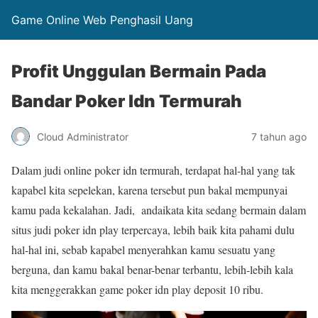
Game Online Web Penghasil Uang
Profit Unggulan Bermain Pada
Bandar Poker Idn Termurah
Cloud Administrator
7 tahun ago
Dalam judi online poker idn termurah, terdapat hal-hal yang tak
kapabel kita sepelekan, karena tersebut pun bakal mempunyai
kamu pada kekalahan. Jadi, andaikata kita sedang bermain dalam
situs judi poker idn play terpercaya, lebih baik kita pahami dulu
hal-hal ini, sebab kapabel menyerahkan kamu sesuatu yang
berguna, dan kamu bakal benar-benar terbantu, lebih-lebih kala
kita menggerakkan game poker idn play deposit 10 ribu.