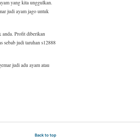
ayam yang kita unggulkan.
mar judi ayam jago untuk
anda. Profit diberikan
mas sebab judi taruhan s12888
emar judi adu ayam atau
Back to top