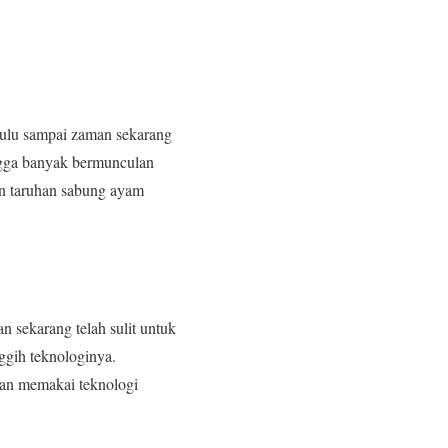
dulu sampai zaman sekarang
ngga banyak bermunculan
n taruhan sabung ayam
 sekarang telah sulit untuk
ggih teknologinya.
ngan memakai teknologi