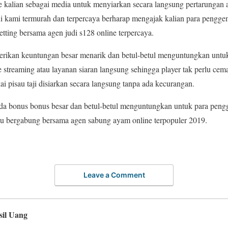
alian sebagai media untuk menyiarkan secara langsung pertarungan 
i kami termurah dan terpercaya berharap mengajak kalian para pengge
ting bersama agen judi s128 online terpercaya.
ikan keuntungan besar menarik dan betul-betul menguntungkan untuk 
ve streaming atau layanan siaran langsung sehingga player tak perlu ce
i pisau taji disiarkan secara langsung tanpa ada kecurangan.
 bonus bonus besar dan betul-betul menguntungkan untuk para pengg
u bergabung bersama agen sabung ayam online terpopuler 2019.
Leave a Comment
il Uang